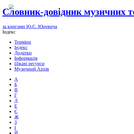
Словник-довідник музичних т
за книгами Ю.Є. Юцевича
Індекс
Терміни
Індекс
Додатки
Інформація
Цікаві ресурси
Музичний Архів
А
Б
В
Г
Д
Е
Є
Ж
З
І
Й