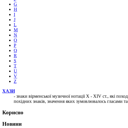
G
H
I
J
L
M
N
O
P
Q
R
S
T
U
V
Z
ХАЗИ
- знаки вірменської музичної нотації Х - XIV cт., які похо
похідних знаків, значення яких зумовлювалось гласами та
Корисно
Новини