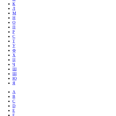
К
Л
М
Н
О
П
Р
С
Т
У
Ф
Х
Ц
Ч
Ш
Щ
Ю
Я
A
B
C
D
E
F