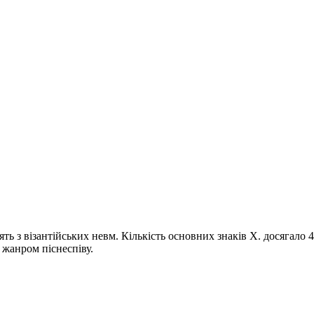
дять з візантійських невм. Кількість основних знаків Х. досягало 
 жанром піснеспіву.