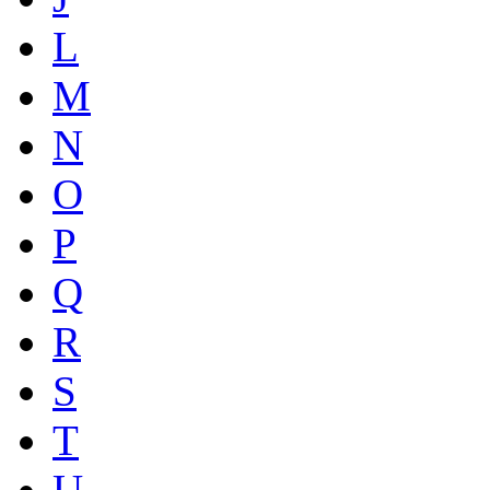
L
M
N
O
P
Q
R
S
T
U