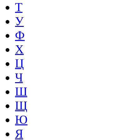
Т
У
Ф
Х
Ц
Ч
Ш
Щ
Ю
Я