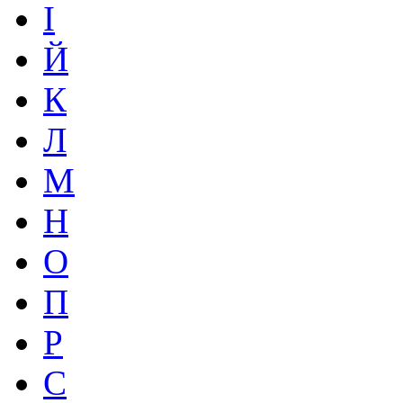
І
Й
К
Л
М
Н
О
П
Р
С