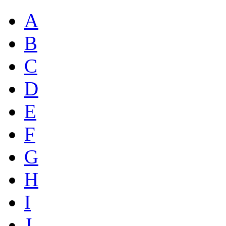
A
B
C
D
E
F
G
H
I
J