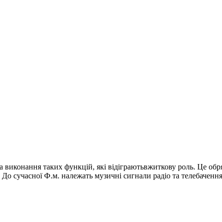
а виконання таких функцій, які відіграютьвжиткову роль. Це обря
 До сучасної Ф.м. належать музичні сигнали радіо та телебачення