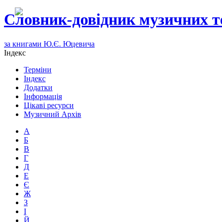
Словник-довідник музичних т
за книгами Ю.Є. Юцевича
Індекс
Терміни
Індекс
Додатки
Інформація
Цікаві ресурси
Музичний Архів
А
Б
В
Г
Д
Е
Є
Ж
З
І
Й