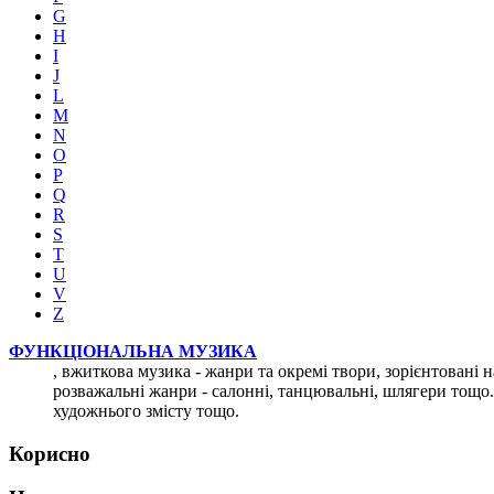
G
H
I
J
L
M
N
O
P
Q
R
S
T
U
V
Z
ФУНКЦІОНАЛЬНА МУЗИКА
, вжиткова музика - жанри та окремі твори, зорієнтовані н
розважальні жанри - салонні, танцювальні, шлягери тощо.
художнього змісту тощо.
Корисно