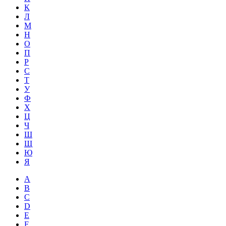
К
Л
М
Н
О
П
Р
С
Т
У
Ф
Х
Ц
Ч
Ш
Щ
Ю
Я
A
B
C
D
E
F