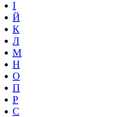
І
Й
К
Л
М
Н
О
П
Р
С