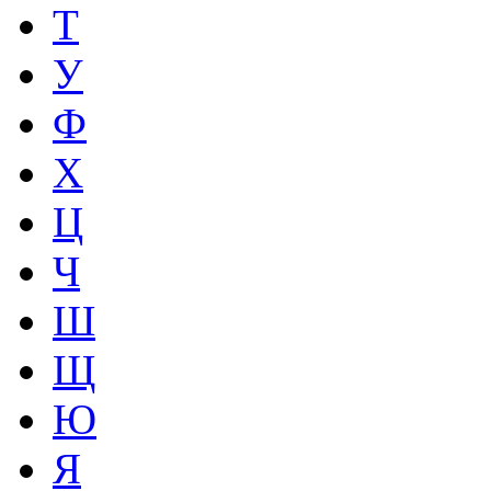
Т
У
Ф
Х
Ц
Ч
Ш
Щ
Ю
Я