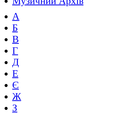
Музичний Архів
А
Б
В
Г
Д
Е
Є
Ж
З