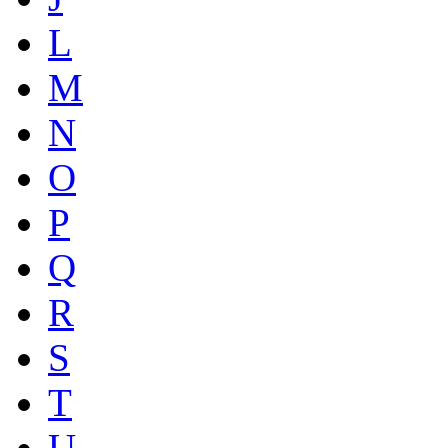
L
M
N
O
P
Q
R
S
T
U