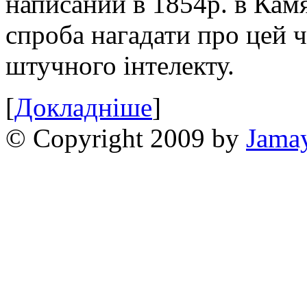
написаний в 1854р. в Камя
спроба нагадати про цей 
штучного інтелекту.
[
Докладніше
]
© Copyright 2009 by
Jama