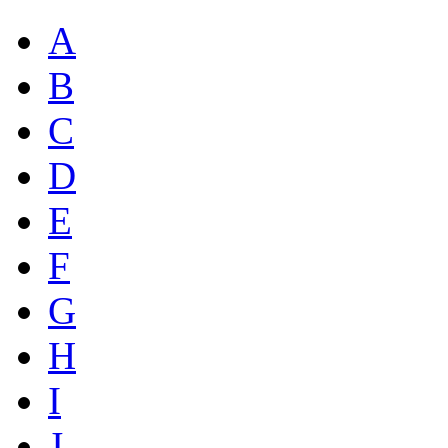
A
B
C
D
E
F
G
H
I
J