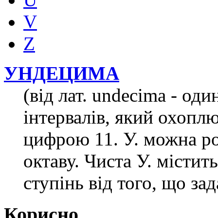
V
Z
УНДЕЦИМА
(від лат. undecima - оди
інтервалів, який охоплю
цифрою 11. У. можна ро
октаву. Чиста У. містит
ступінь від того, що за
Корисно