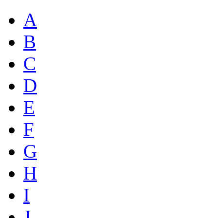
A
B
C
D
E
F
G
H
I
J