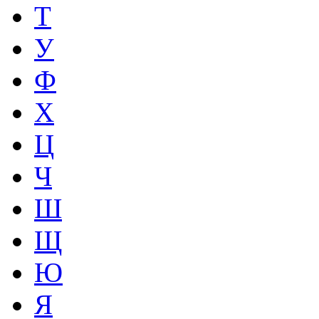
Т
У
Ф
Х
Ц
Ч
Ш
Щ
Ю
Я