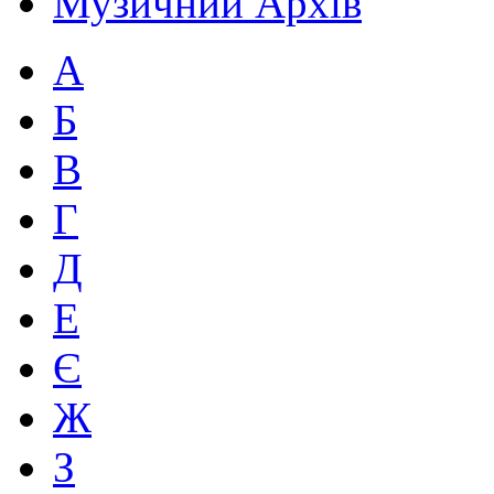
Музичний Архів
А
Б
В
Г
Д
Е
Є
Ж
З