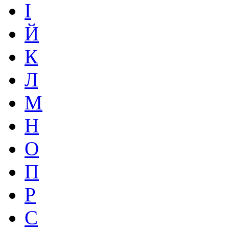
І
Й
К
Л
М
Н
О
П
Р
С