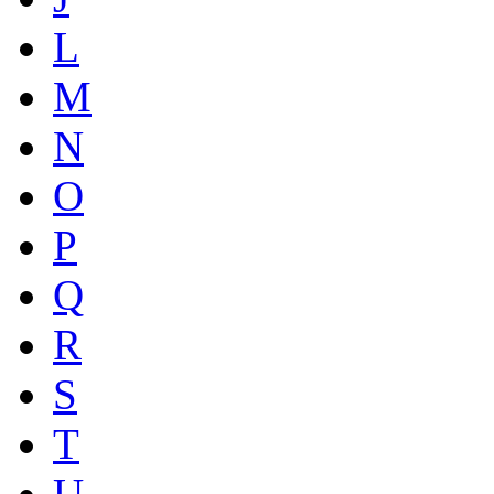
L
M
N
O
P
Q
R
S
T
U