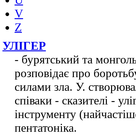
V
Z
УЛІГЕР
- бурятський та монгол
розповідає про боротьб
силами зла. У. створюва
співаки - сказителі - у
інструменту (найчастіше
пентатоніка.