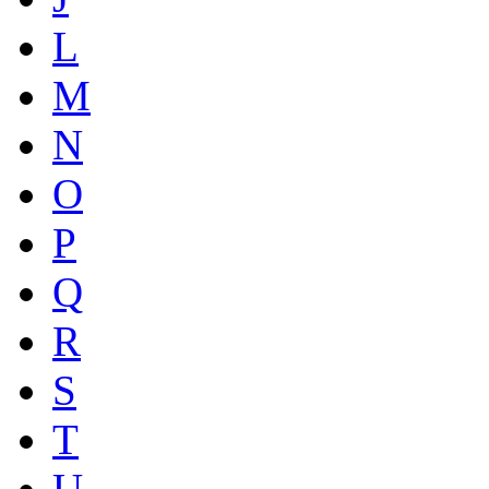
L
M
N
O
P
Q
R
S
T
U