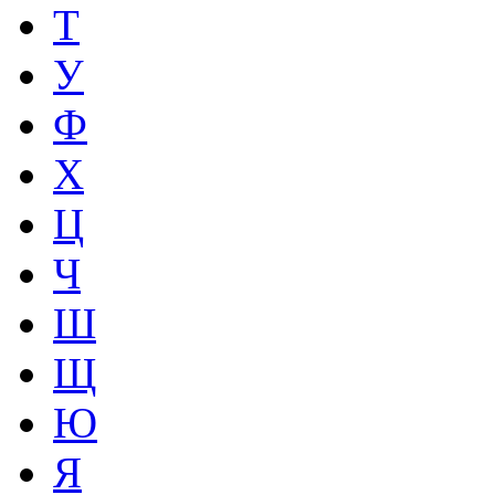
Т
У
Ф
Х
Ц
Ч
Ш
Щ
Ю
Я