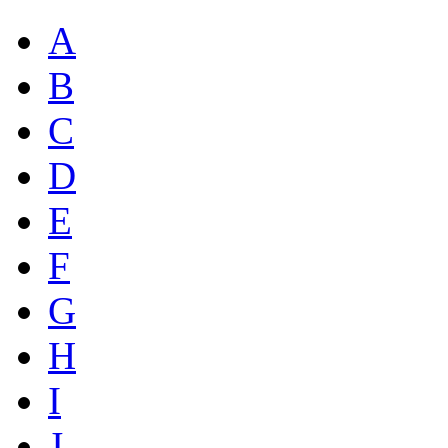
A
B
C
D
E
F
G
H
I
J