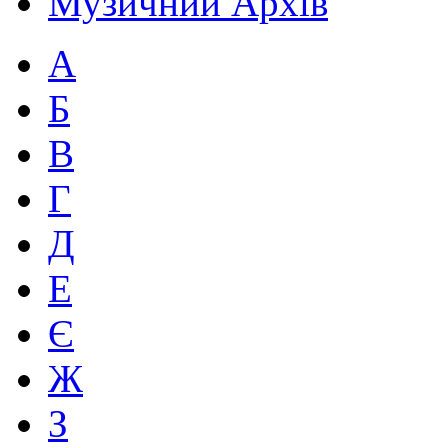
Музичний Архів
А
Б
В
Г
Д
Е
Є
Ж
З