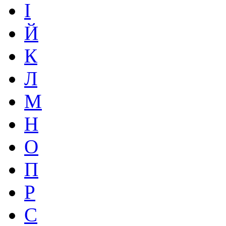
І
Й
К
Л
М
Н
О
П
Р
С