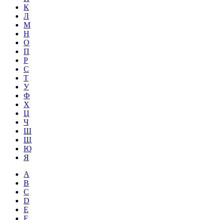
К
Л
М
Н
О
П
Р
С
Т
У
Ф
Х
Ц
Ч
Ш
Щ
Ю
Я
A
B
C
D
E
F