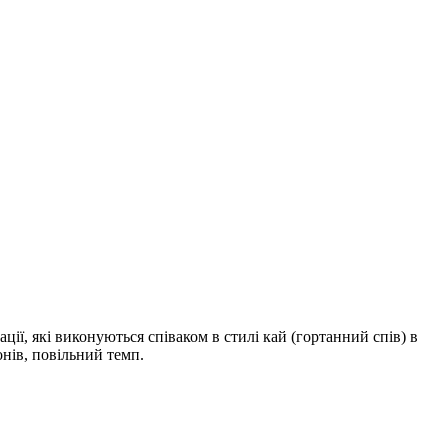
ії, які виконуються співаком в стилі кай (гортанний спів) в
онів, повільний темп.