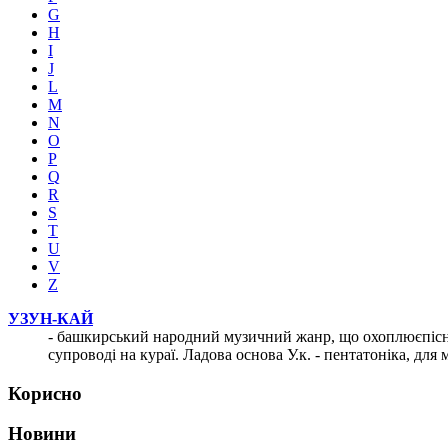
G
H
I
J
L
M
N
O
P
Q
R
S
T
U
V
Z
УЗУН-КАЙ
- башкирський народний музичний жанр, що охоплюєпісні лі
супроводі на кураї. Ладова основа У.к. - пентатоніка, дл
Корисно
Новини