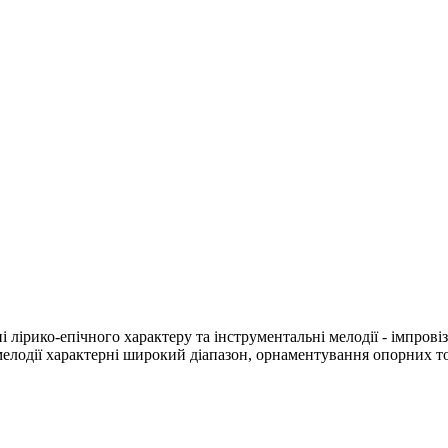
рико-епічного характеру та інструментальні мелодії - імпровізац
я мелодії характерні широкий діапазон, орнаментування опорних т