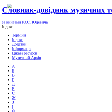
Словник-довідник музичних т
за книгами Ю.Є. Юцевича
Індекс
Терміни
Індекс
Додатки
Інформація
Цікаві ресурси
Музичний Архів
А
Б
В
Г
Д
Е
Є
Ж
З
І
Й