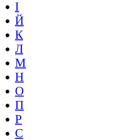
І
Й
К
Л
М
Н
О
П
Р
С