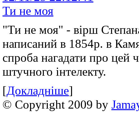
Ти не моя
"Ти не моя" - вірш Степан
написаний в 1854р. в Камя
спроба нагадати про цей 
штучного інтелекту.
[
Докладніше
]
© Copyright 2009 by
Jama