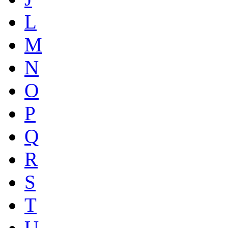
L
M
N
O
P
Q
R
S
T
U