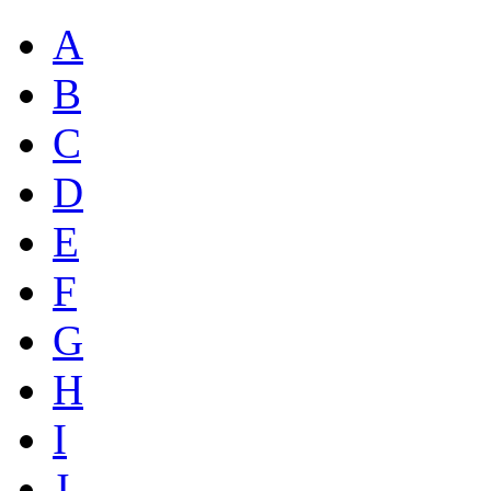
A
B
C
D
E
F
G
H
I
J