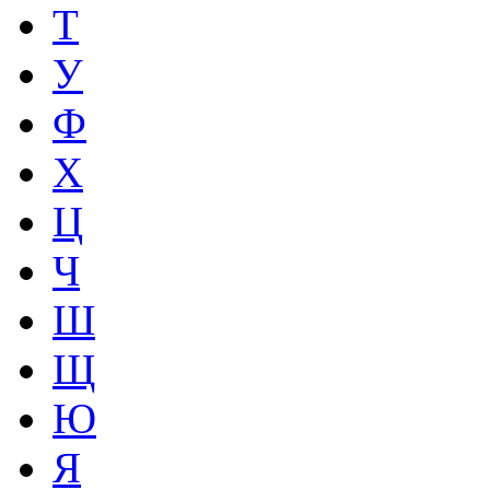
Т
У
Ф
Х
Ц
Ч
Ш
Щ
Ю
Я