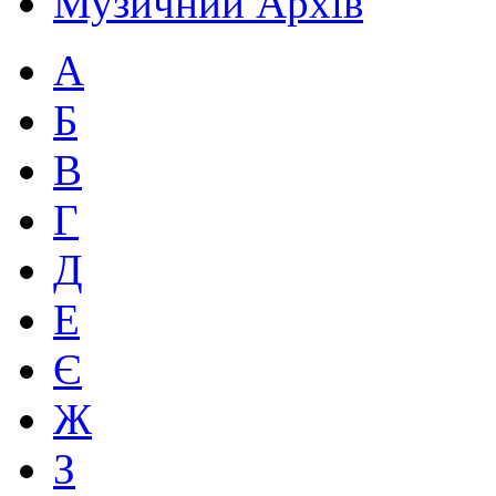
Музичний Архів
А
Б
В
Г
Д
Е
Є
Ж
З