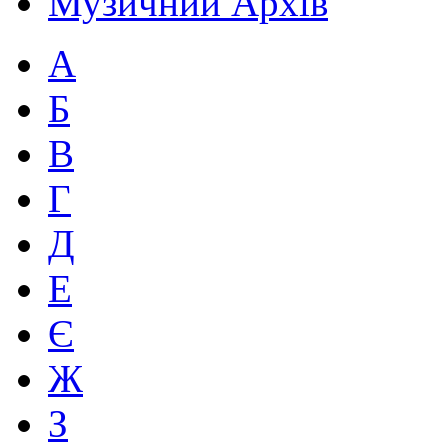
Музичний Архів
А
Б
В
Г
Д
Е
Є
Ж
З