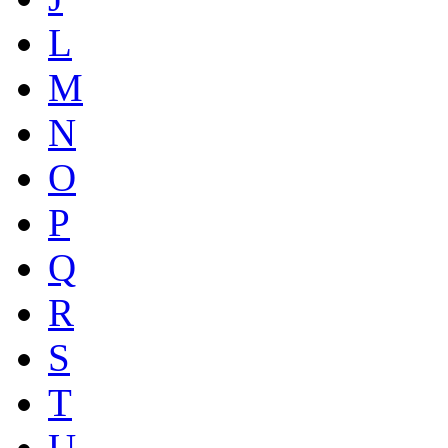
L
M
N
O
P
Q
R
S
T
U