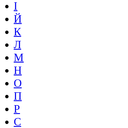
І
Й
К
Л
М
Н
О
П
Р
С