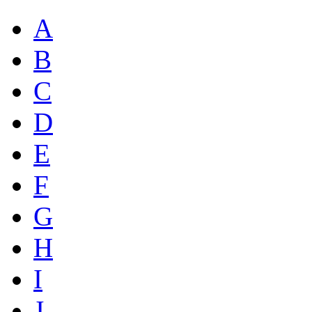
A
B
C
D
E
F
G
H
I
J