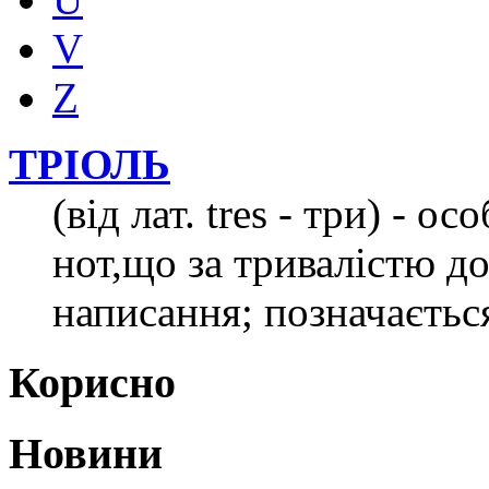
V
Z
ТРІОЛЬ
(від лат. tres - три) - о
нот,що за тривалістю д
написання; позначаєть
Корисно
Новини