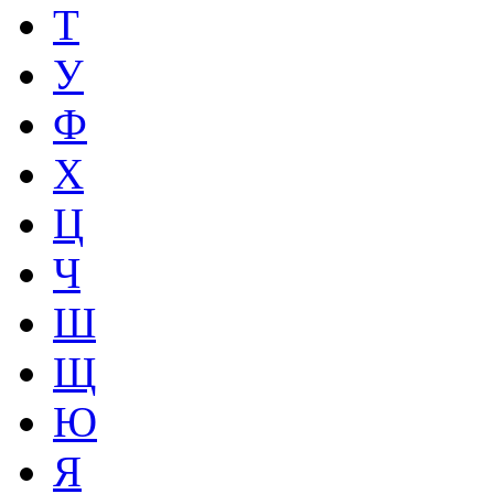
Т
У
Ф
Х
Ц
Ч
Ш
Щ
Ю
Я