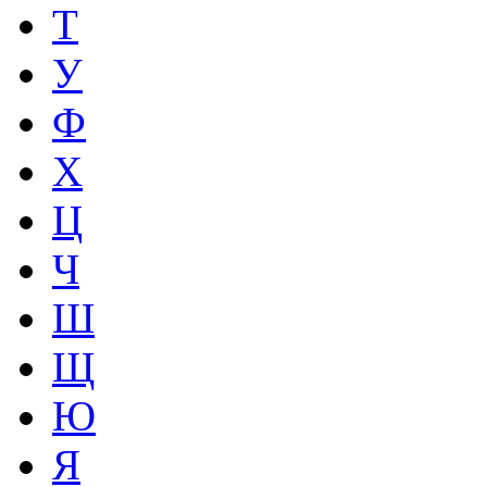
Т
У
Ф
Х
Ц
Ч
Ш
Щ
Ю
Я