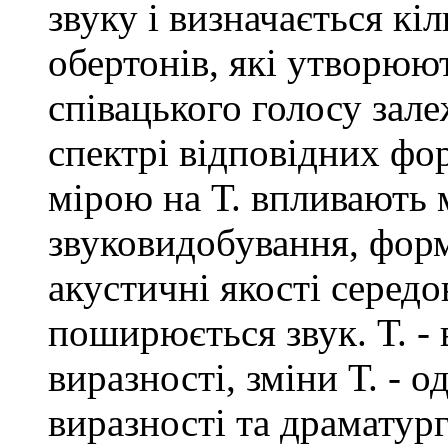
звуку і визначається кі
обертонів, які утворюю
співацького голосу зале
спектрі відповідних фо
мірою на Т. впливають м
звуковидобування, форм
акустичні якості середо
поширюється звук. Т. -
виразності, зміни Т. - 
виразності та драматур