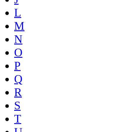
L
M
N
O
P
Q
R
S
T
U