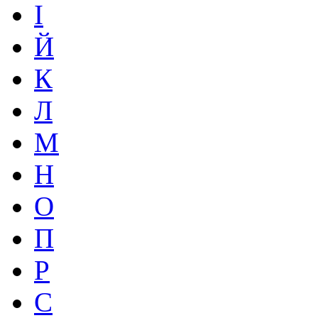
І
Й
К
Л
М
Н
О
П
Р
С