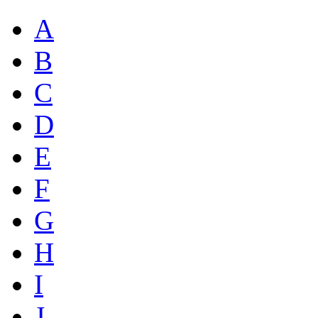
A
B
C
D
E
F
G
H
I
J