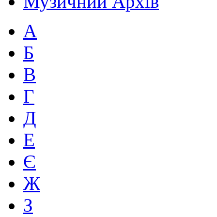
Музичний Архів
А
Б
В
Г
Д
Е
Є
Ж
З