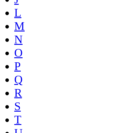
L
M
N
O
P
Q
R
S
T
U