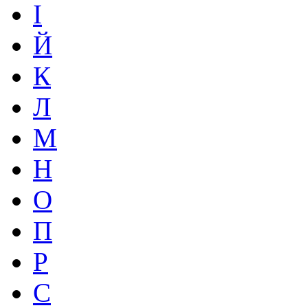
І
Й
К
Л
М
Н
О
П
Р
С