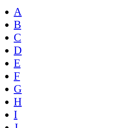
A
B
C
D
E
F
G
H
I
J