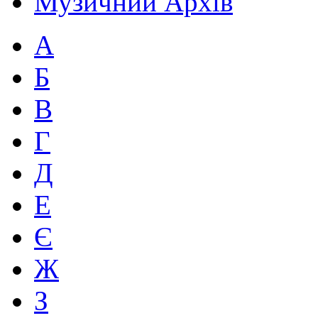
Музичний Архів
А
Б
В
Г
Д
Е
Є
Ж
З