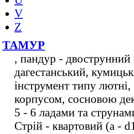
V
Z
ТАМУР
, пандур - двострунний
дагестанський, кумиць
інструмент типу лютні,
корпусом, сосновою де
5 - 6 ладами та струнам
Стрій - квартовий (а - 