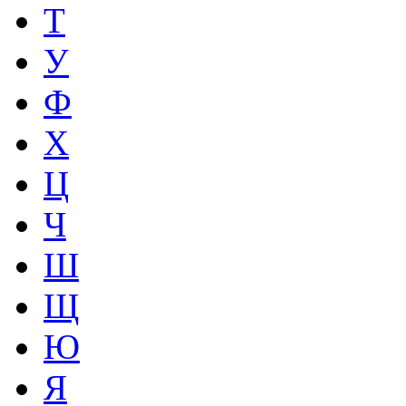
Т
У
Ф
Х
Ц
Ч
Ш
Щ
Ю
Я