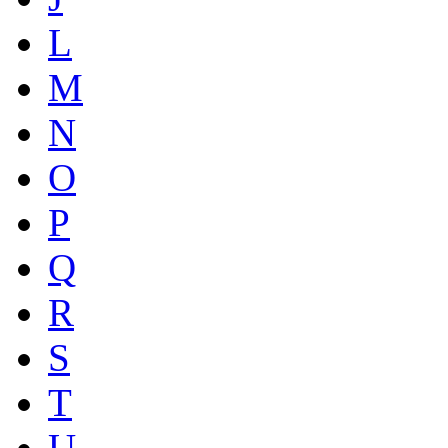
L
M
N
O
P
Q
R
S
T
U