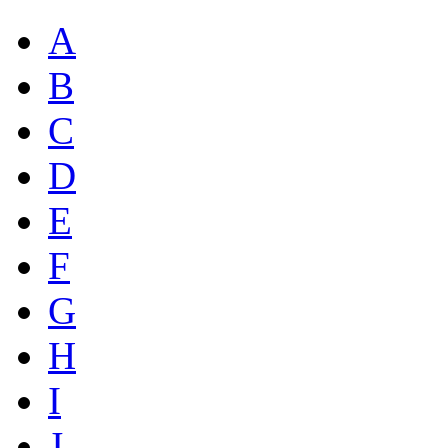
A
B
C
D
E
F
G
H
I
J