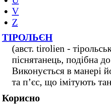
V
Z
ТІРОЛЬЄН
(авст. tirolien - тіроль
піснятанець, подібна до
Виконується в манері й
та п’єс, що імітують та
Корисно