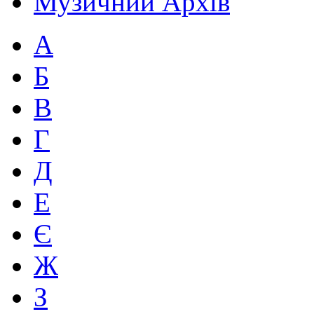
Музичний Архів
А
Б
В
Г
Д
Е
Є
Ж
З