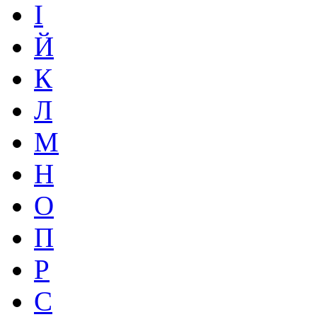
І
Й
К
Л
М
Н
О
П
Р
С