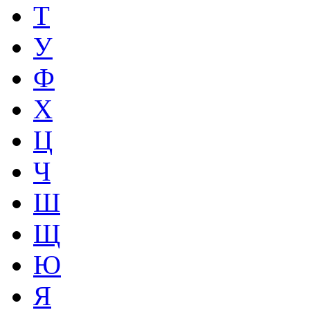
Т
У
Ф
Х
Ц
Ч
Ш
Щ
Ю
Я