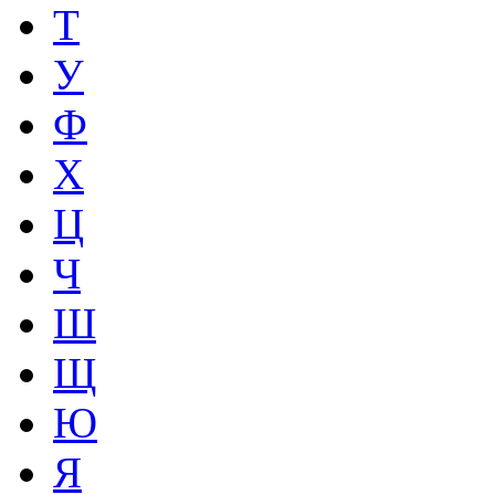
Т
У
Ф
Х
Ц
Ч
Ш
Щ
Ю
Я