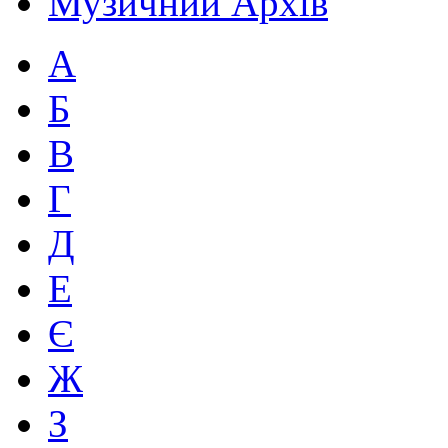
Музичний Архів
А
Б
В
Г
Д
Е
Є
Ж
З