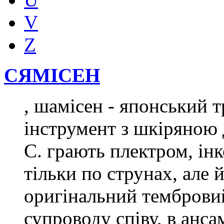
V
Z
СЯМІСЕН
, шамісен - японський
інструмент з шкіряною 
С. грають плектром, ін
тільки по струнах, але 
оригінальний тембровий
супроводу співу, в анса