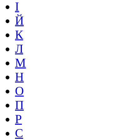
І
Й
К
Л
М
Н
О
П
Р
С