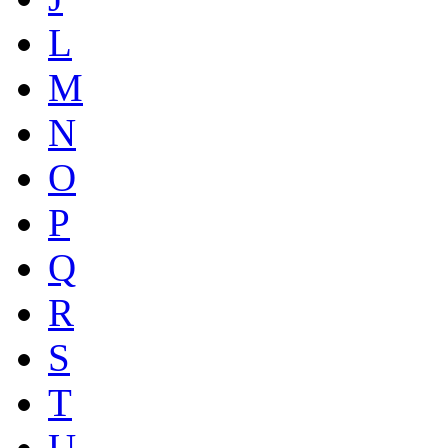
L
M
N
O
P
Q
R
S
T
U