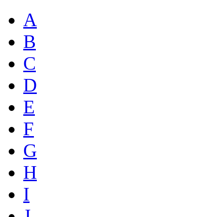
A
B
C
D
E
F
G
H
I
J