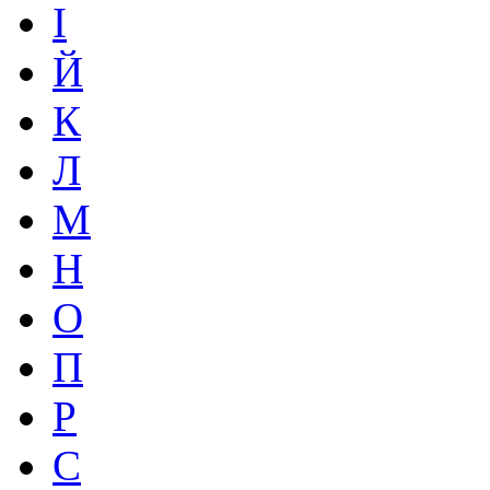
І
Й
К
Л
М
Н
О
П
Р
С