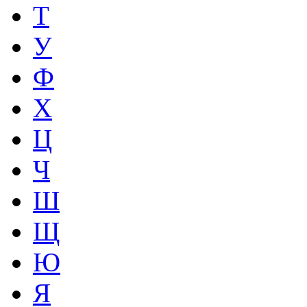
Т
У
Ф
Х
Ц
Ч
Ш
Щ
Ю
Я