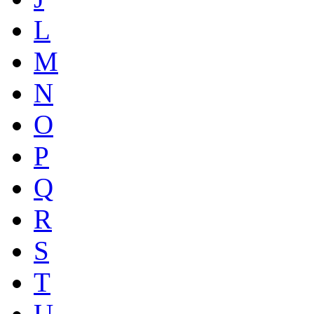
L
M
N
O
P
Q
R
S
T
U