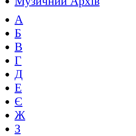
Музичний Архів
А
Б
В
Г
Д
Е
Є
Ж
З