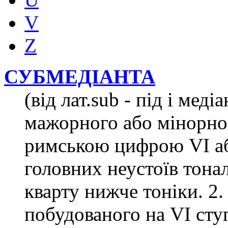
V
Z
СУБМЕДІАНТА
(від лат.sub - під і мед
мажорного або мінорног
римською цифрою VI або
головних неустоїв тона
кварту нижче тоніки. 2. 
побудованого на VI ступ