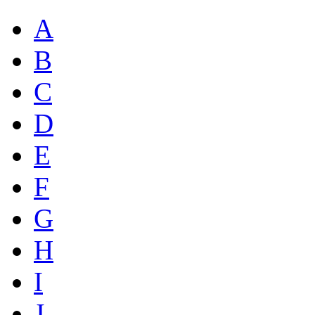
A
B
C
D
E
F
G
H
I
J