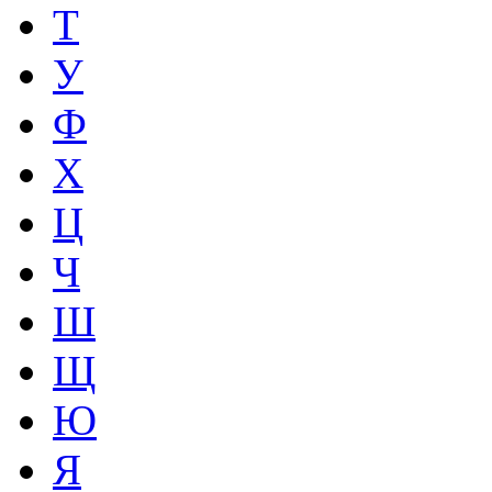
Т
У
Ф
Х
Ц
Ч
Ш
Щ
Ю
Я