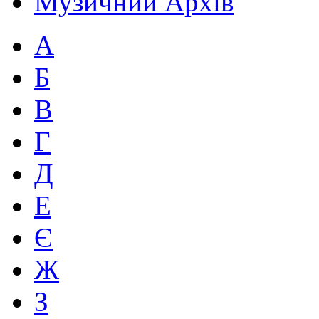
Музичний Архів
А
Б
В
Г
Д
Е
Є
Ж
З