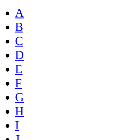
A
B
C
D
E
F
G
H
I
J