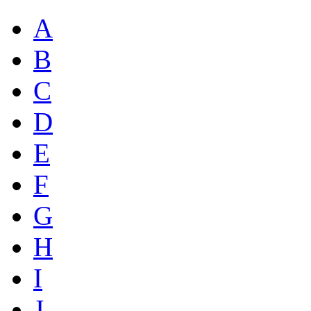
A
B
C
D
E
F
G
H
I
J