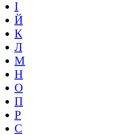
І
Й
К
Л
М
Н
О
П
Р
С