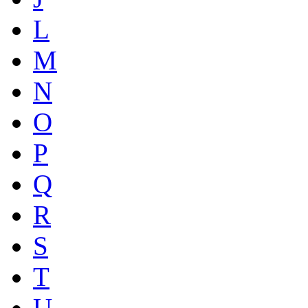
L
M
N
O
P
Q
R
S
T
U