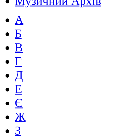
Музичний Архів
А
Б
В
Г
Д
Е
Є
Ж
З