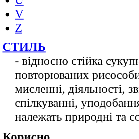
V
Z
СТИЛЬ
- відносно стійка сукуп
повторюваних рисособист
мисленні, діяльності, з
спілкуванні, уподобанн
належать природні та с
Корисно