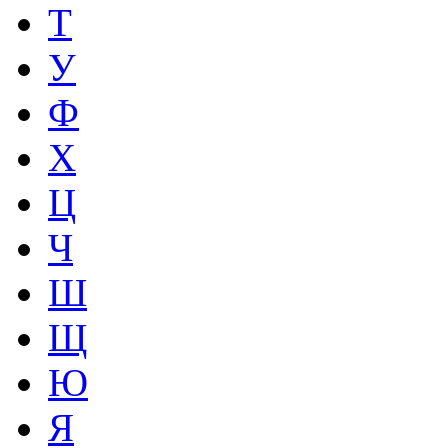
Т
У
Ф
Х
Ц
Ч
Ш
Щ
Ю
Я