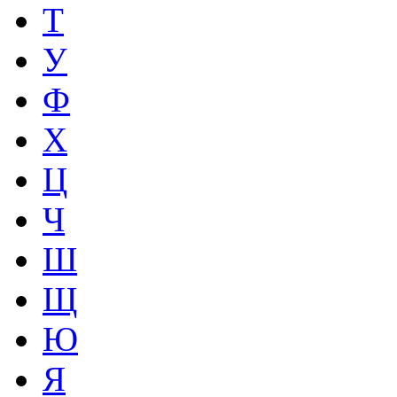
Т
У
Ф
Х
Ц
Ч
Ш
Щ
Ю
Я