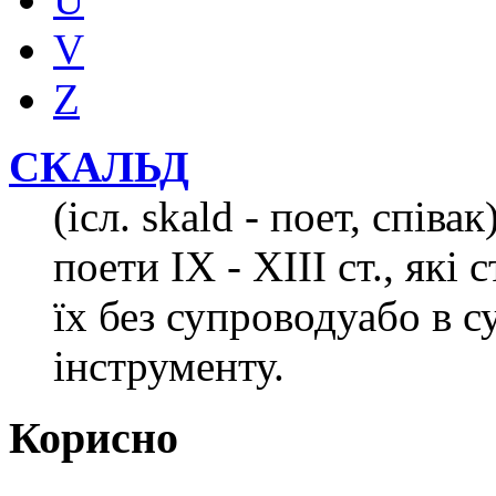
V
Z
СКАЛЬД
(ісл. skald - поет, співа
поети ІХ - ХІІІ ст., які
їх без супроводуабо в 
інструменту.
Корисно