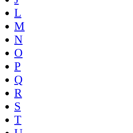
L
M
N
O
P
Q
R
S
T
U