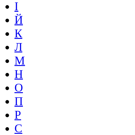
І
Й
К
Л
М
Н
О
П
Р
С