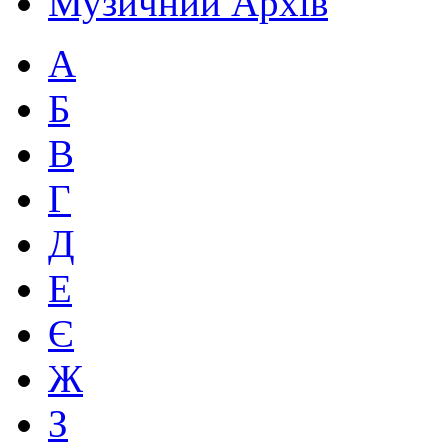
Музичний Архів
А
Б
В
Г
Д
Е
Є
Ж
З