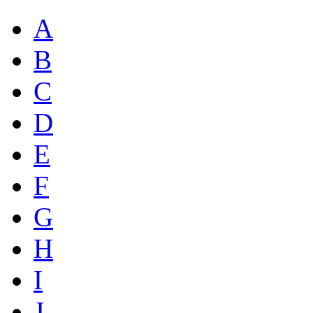
A
B
C
D
E
F
G
H
I
J