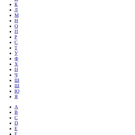
К
Л
М
Н
О
П
Р
С
Т
У
Ф
Х
Ц
Ч
Ш
Щ
Ю
Я
A
B
C
D
E
F