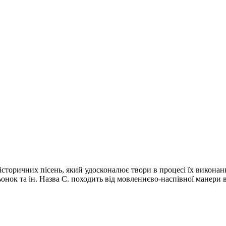
 історичних пісень, який удосконалює твори в процесі їх виконан
ок та ін. Назва С. походить від мовленнєво-наспівної манери 