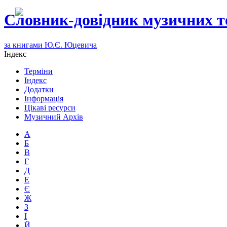
Словник-довідник музичних т
за книгами Ю.Є. Юцевича
Індекс
Терміни
Індекс
Додатки
Інформація
Цікаві ресурси
Музичний Архів
А
Б
В
Г
Д
Е
Є
Ж
З
І
Й