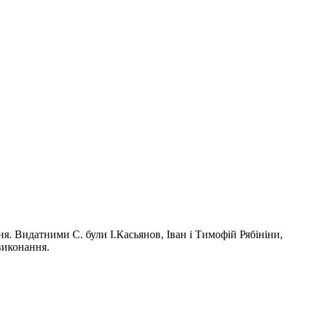
ня. Видатними С. були І.Касьянов, Іван і Тимофій Рябініни,
виконання.