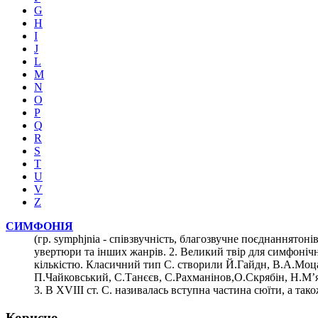
G
H
I
J
L
M
N
O
P
Q
R
S
T
U
V
Z
СИМФОНІЯ
(гр. symphjnia - cпівзвучність, благозвучне поєднаннятоні
увертюри та інших жанрів. 2. Великий твір для симфонічн
кількістю. Класичний тип С. створили Й.Гайдн, В.А.Моцар
П.Чайковський, С.Танєєв, С.Рахманінов,О.Скрябін, Н.М’я
3. В XVIII ст. С. називалась вступна частина сюїти, а та
Корисно