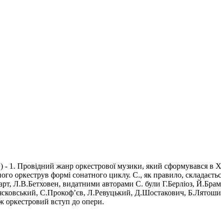
в) - 1. Провідний жанр оркестрової музики, який сформувався в XV
ого оркеструв формі сонатного циклу. С., як правило, складаєтьс
т, Л.В.Бетховен, видатними авторами С. були Г.Берліоз, Й.Брам
сковський, С.Прокоф’єв, Л.Ревуцький, Д.Шостакович, Б.Лятошинс
кож оркестровий вступ до опери.