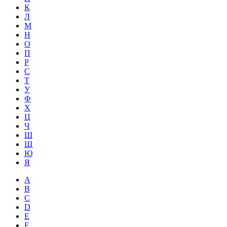
К
Л
М
Н
О
П
Р
С
Т
У
Ф
Х
Ц
Ч
Ш
Щ
Ю
Я
A
B
C
D
E
F