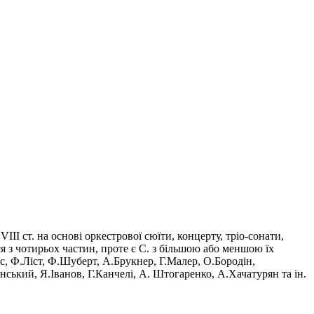
III ст. на основі оркестрової сюїти, концерту, тріо-сонати,
я з чотирьох частин, проте є С. з більшою або меншою їх
с, Ф.Ліст, Ф.Шуберт, А.Брукнер, Г.Малер, О.Бородін,
ький, Я.Іванов, Г.Канчелі, А. Штогаренко, А.Хачатурян та ін.