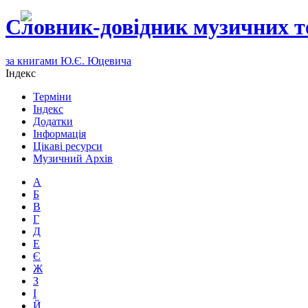
Словник-довідник музичних т
за книгами Ю.Є. Юцевича
Індекс
Терміни
Індекс
Додатки
Інформація
Цікаві ресурси
Музичний Архів
А
Б
В
Г
Д
Е
Є
Ж
З
І
Й