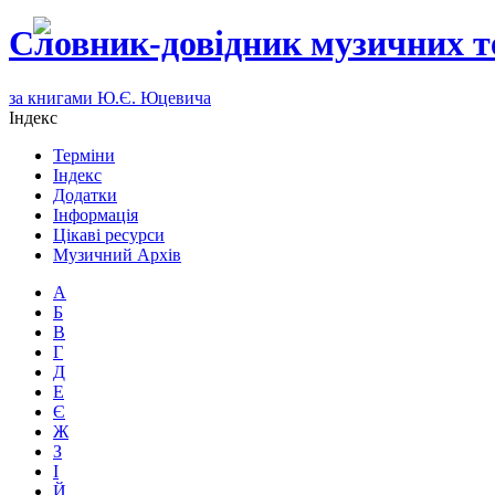
Словник-довідник музичних т
за книгами Ю.Є. Юцевича
Індекс
Терміни
Індекс
Додатки
Інформація
Цікаві ресурси
Музичний Архів
А
Б
В
Г
Д
Е
Є
Ж
З
І
Й