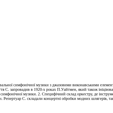
ювальної симфонічної музики з джазовими виконавськими елемен
тя С. запровадив в 1920-х роках П.Уайтмен, який також ініціював
і симфонічної музики. 2. Специфічний склад оркестру, де інстру
и. Репертуар С. складали концертні обробки модних шлягерів, та