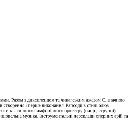
тами. Разом з диксилендом та чикагським джазом С. значною
 створення і перше виконання 'Рапсодії в стилі блюз'
менти класичного симфонічного оркестру (напр., струнні)
нцювальна музика, інструментальні переклади оперних арій та