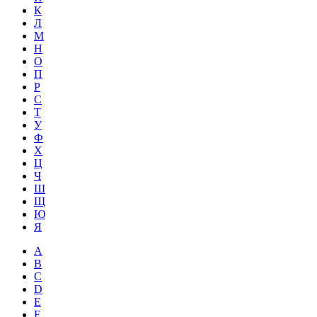
К
Л
М
Н
О
П
Р
С
Т
У
Ф
Х
Ц
Ч
Ш
Щ
Ю
Я
A
B
C
D
E
F