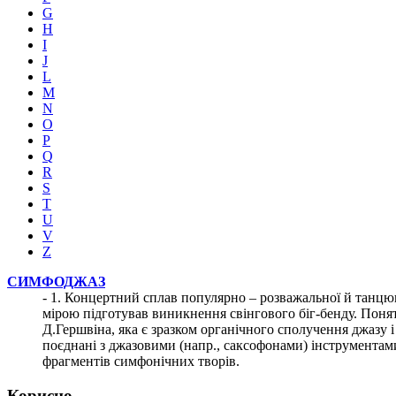
G
H
I
J
L
M
N
O
P
Q
R
S
T
U
V
Z
СИМФОДЖАЗ
- 1. Концертний сплав популярно – розважальної й танц
мірою підготував виникнення свінгового біг-бенду. Понят
Д.Гершвіна, яка є зразком органічного сполучення джазу 
поєднані з джазовими (напр., саксофонами) інструментам
фрагментів симфонічних творів.
Корисно