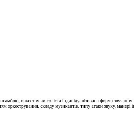
 ансамблю, оркестру чи соліста індивідуалізована форма звучання 
м оркестрування, складу музикантів, типу атаки звуку, манері 