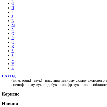
G
H
I
J
L
M
N
O
P
Q
R
S
T
U
V
Z
САУНД
(англ. sound - звук) - властива певному складу джазового
специфічномузвуковидобуванню, фразуванню, особливостя
Корисно
Новини