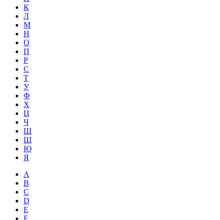
К
Л
М
Н
О
П
Р
С
Т
У
Ф
Х
Ц
Ч
Ш
Щ
Ю
Я
A
B
C
D
E
F