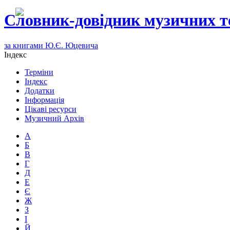
Словник-довідник музичних т
за книгами Ю.Є. Юцевича
Індекс
Терміни
Індекс
Додатки
Інформація
Цікаві ресурси
Музичний Архів
А
Б
В
Г
Д
Е
Є
Ж
З
І
Й