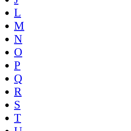
L
M
N
O
P
Q
R
S
T
U