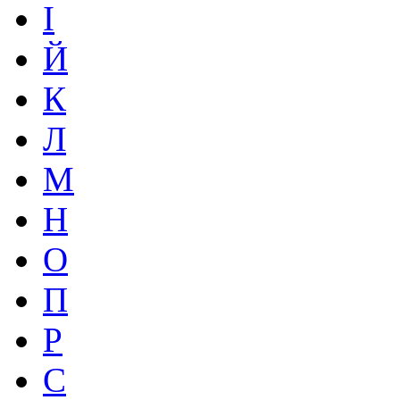
І
Й
К
Л
М
Н
О
П
Р
С