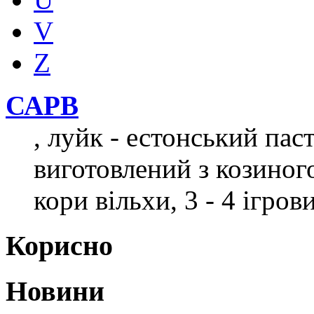
V
Z
САРВ
, луйк - естонський пас
виготовлений з козиного
кори вільхи, 3 - 4 ігро
Корисно
Новини