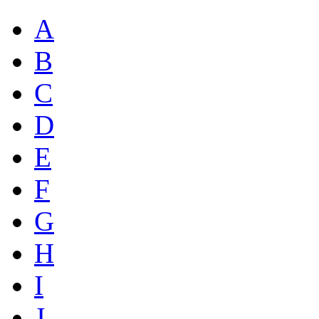
A
B
C
D
E
F
G
H
I
J