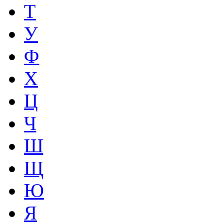
Т
У
Ф
Х
Ц
Ч
Ш
Щ
Ю
Я