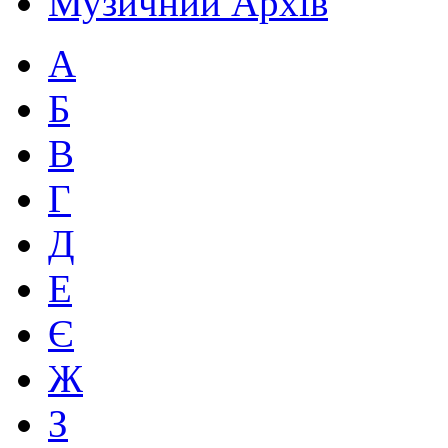
Музичний Архів
А
Б
В
Г
Д
Е
Є
Ж
З