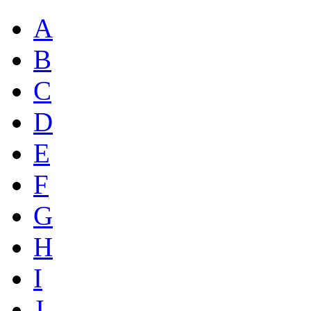
A
B
C
D
E
F
G
H
I
J