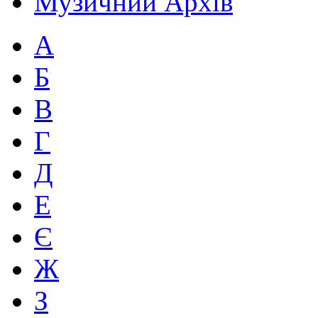
Музичний Архів
А
Б
В
Г
Д
Е
Є
Ж
З