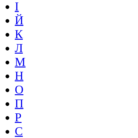
І
Й
К
Л
М
Н
О
П
Р
С