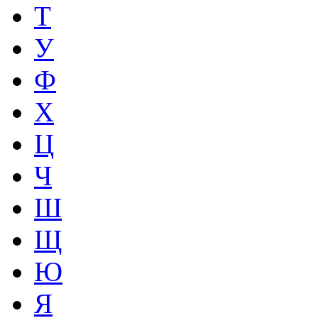
Т
У
Ф
Х
Ц
Ч
Ш
Щ
Ю
Я