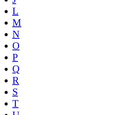
L
M
N
O
P
Q
R
S
T
U