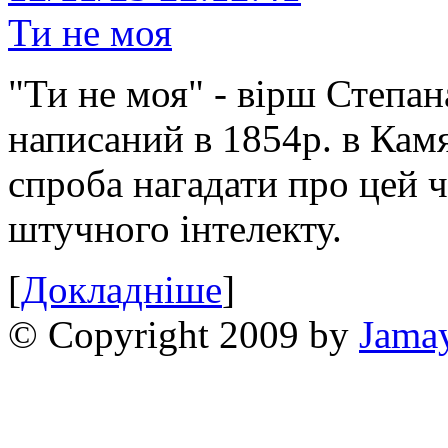
Ти не моя
"Ти не моя" - вірш Степан
написаний в 1854р. в Камя
спроба нагадати про цей 
штучного інтелекту.
[
Докладніше
]
© Copyright 2009 by
Jama