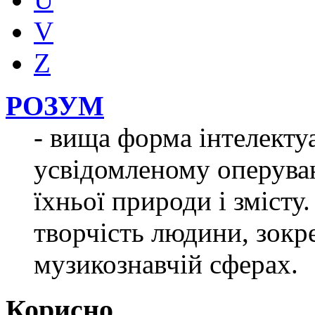
V
Z
РОЗУМ
- вища форма інтелектуа
усвідомленому оперуван
їхньої природи і змісту.
творчість людини, зокр
музикознавчій сферах.
Корисно