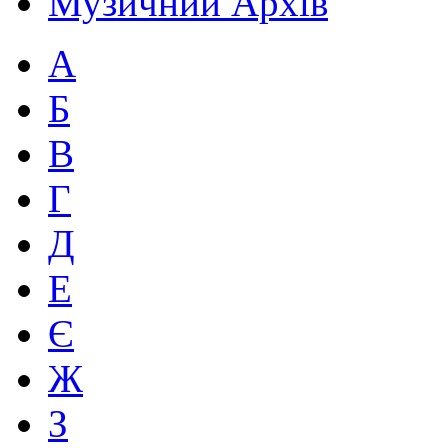
Музичний Архів
А
Б
В
Г
Д
Е
Є
Ж
З