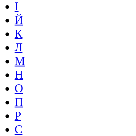
І
Й
К
Л
М
Н
О
П
Р
С