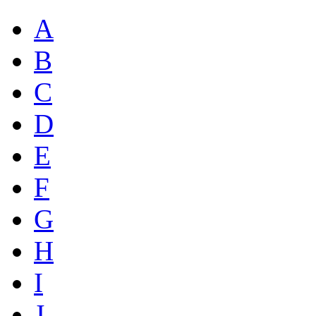
A
B
C
D
E
F
G
H
I
J