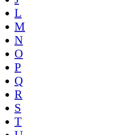
L
M
N
O
P
Q
R
S
T
U