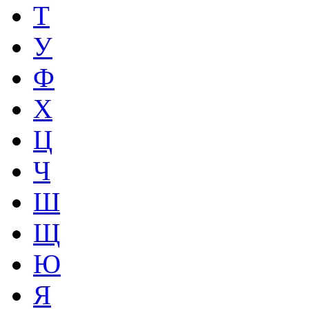
Т
У
Ф
Х
Ц
Ч
Ш
Щ
Ю
Я