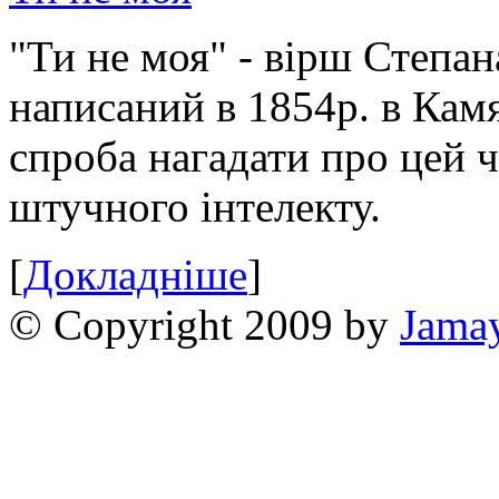
"Ти не моя" - вірш Степан
написаний в 1854р. в Камя
спроба нагадати про цей 
штучного інтелекту.
[
Докладніше
]
© Copyright 2009 by
Jama