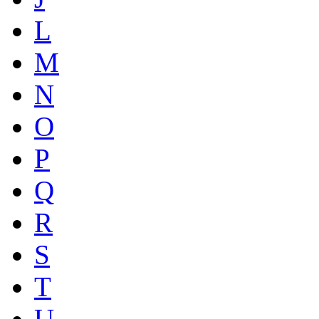
L
M
N
O
P
Q
R
S
T
U