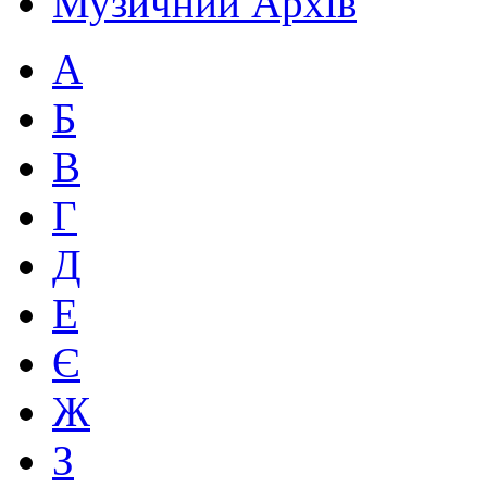
Музичний Архів
А
Б
В
Г
Д
Е
Є
Ж
З