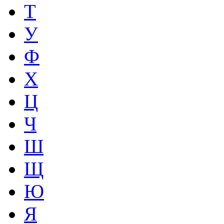
Т
У
Ф
Х
Ц
Ч
Ш
Щ
Ю
Я