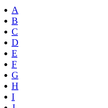
A
B
C
D
E
F
G
H
I
J