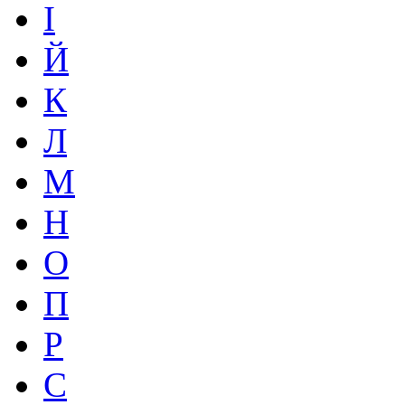
І
Й
К
Л
М
Н
О
П
Р
С