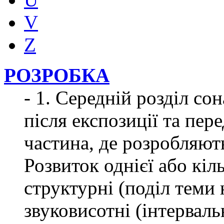
V
Z
РОЗРОБКА
- 1. Середній розділ с
після експозиції та пер
частина, де розробляють
Розвиток однієї або кіл
структурні (поділ теми 
звуковисотні (інтервал