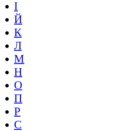
І
Й
К
Л
М
Н
О
П
Р
С