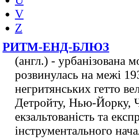
V
Z
РИТМ-ЕНД-БЛЮЗ
(англ.) - урбанізована 
розвинулась на межі 19
негритянських гетто ве
Детройту, Нью-Йорку, Чи
екзальтованість та експ
інструментального нача