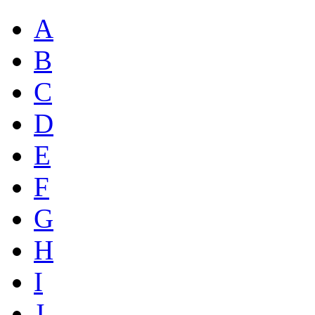
A
B
C
D
E
F
G
H
I
J