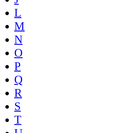
L
M
N
O
P
Q
R
S
T
U