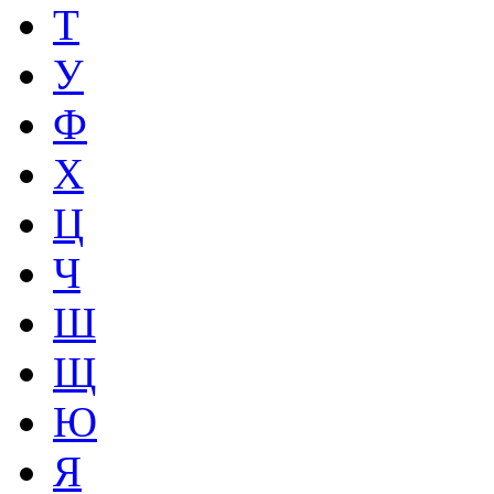
Т
У
Ф
Х
Ц
Ч
Ш
Щ
Ю
Я