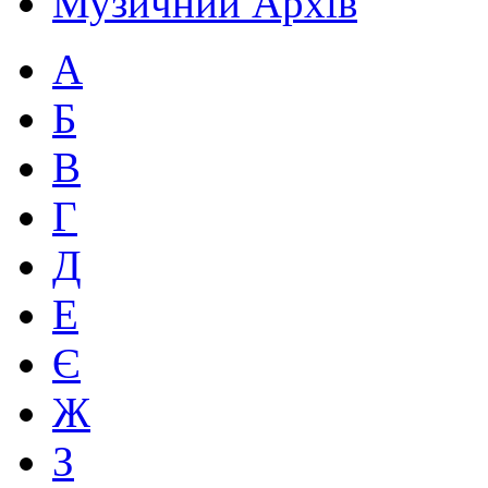
Музичний Архів
А
Б
В
Г
Д
Е
Є
Ж
З