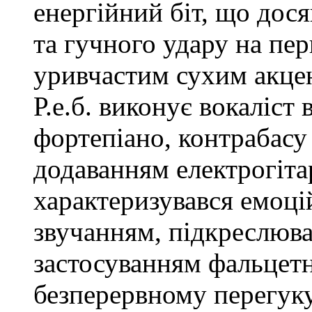
енергійний біт, що дос
та гучного удару на пер
уривчастим сухим акцен
Р.е.б. виконує вокаліст 
фортепіано, контрабасу
додаванням електрогітар
характеризувався емоц
звучанням, підкреслюв
застосуванням фальцетн
безперервному перегуку