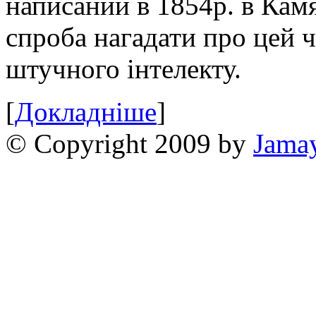
написаний в 1854р. в Камя
спроба нагадати про цей 
штучного інтелекту.
[
Докладніше
]
© Copyright 2009 by
Jama