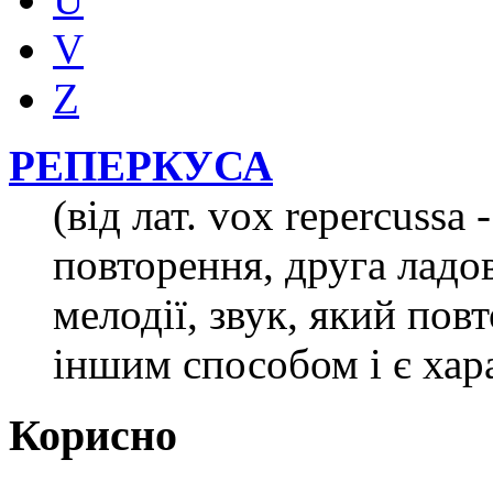
V
Z
РЕПЕРКУСА
(від лат. vox repercussa 
повторення, друга ладо
мелодії, звук, який пов
іншим способом і є хар
Корисно