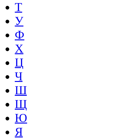
Т
У
Ф
Х
Ц
Ч
Ш
Щ
Ю
Я