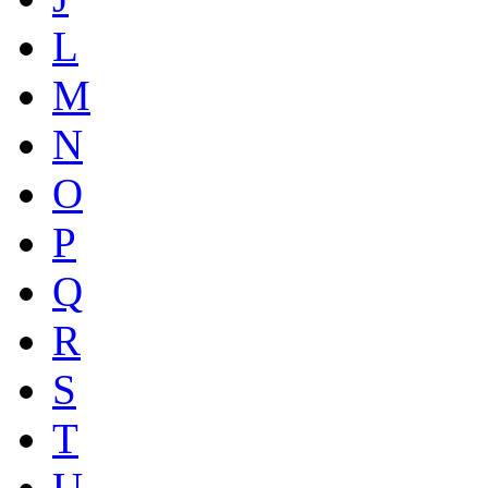
L
M
N
O
P
Q
R
S
T
U