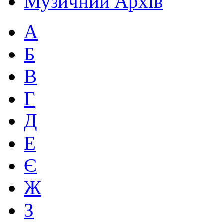
Музичний Архів
А
Б
В
Г
Д
Е
Є
Ж
З