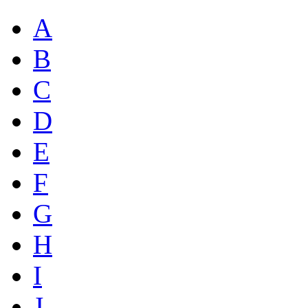
A
B
C
D
E
F
G
H
I
J