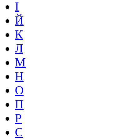
І
Й
К
Л
М
Н
О
П
Р
С