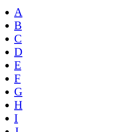
A
B
C
D
E
F
G
H
I
J