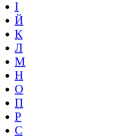
І
Й
К
Л
М
Н
О
П
Р
С