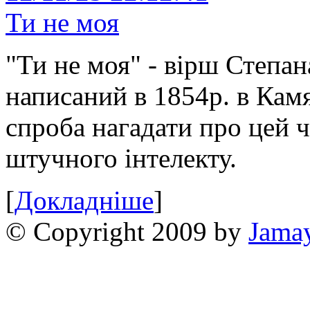
Ти не моя
"Ти не моя" - вірш Степан
написаний в 1854р. в Камя
спроба нагадати про цей 
штучного інтелекту.
[
Докладніше
]
© Copyright 2009 by
Jama