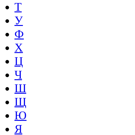
Т
У
Ф
Х
Ц
Ч
Ш
Щ
Ю
Я