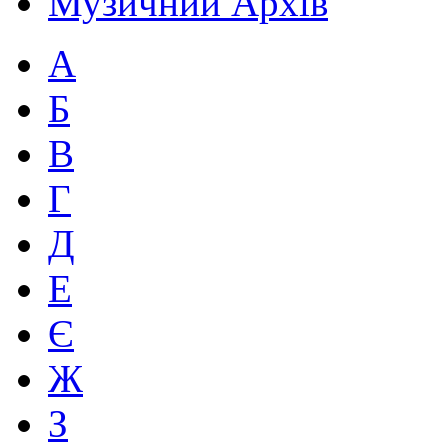
Музичний Архів
А
Б
В
Г
Д
Е
Є
Ж
З