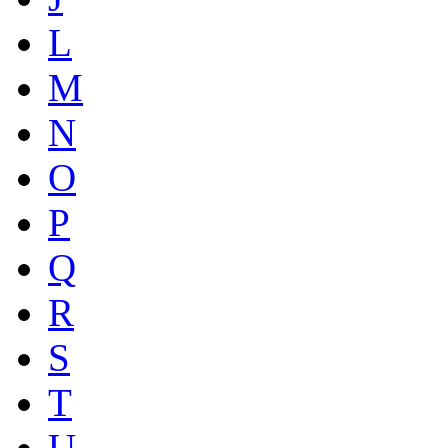
L
M
N
O
P
Q
R
S
T
U