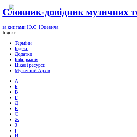
Словник-довідник музичних т
за книгами Ю.Є. Юцевича
Індекс
Терміни
Індекс
Додатки
Інформація
Цікаві ресурси
Музичний Архів
А
Б
В
Г
Д
Е
Є
Ж
З
І
Й