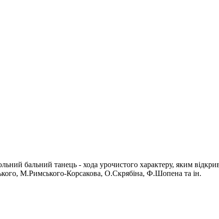
дольний бальний танець - хода урочистого характеру, яким відкри
ого, М.Римського-Корсакова, О.Скрябіна, Ф.Шопена та ін.