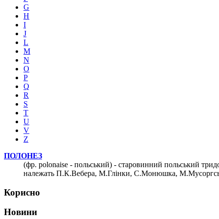
G
H
I
J
L
M
N
O
P
Q
R
S
T
U
V
Z
ПОЛОНЕЗ
(фр. polonaise - польський) - старовинний польський три
належать П.К.Вебера, М.Глінки, С.Монюшка, М.Мусоргськ
Корисно
Новини