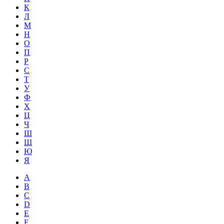
К
Л
М
Н
О
П
Р
С
Т
У
Ф
Х
Ц
Ч
Ш
Щ
Ю
Я
A
B
C
D
E
F