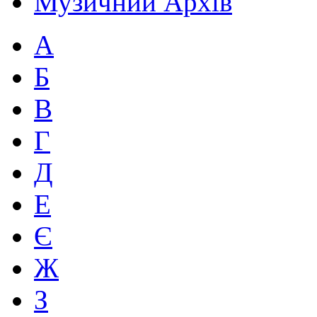
Музичний Архів
А
Б
В
Г
Д
Е
Є
Ж
З