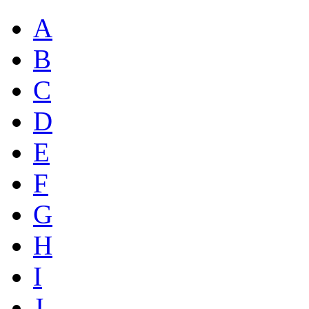
A
B
C
D
E
F
G
H
I
J