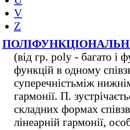
V
Z
ПОЛІФУНКЦІОНАЛЬН
(від гр. poly - багато і
функцій в одному співзв
суперечністьміж нижні
гармонії. П. зустрічаєт
складних формах співзв
лінеарній гармонії, осо