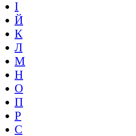
І
Й
К
Л
М
Н
О
П
Р
С