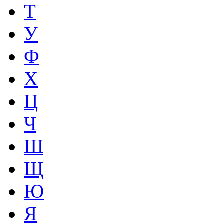
Т
У
Ф
Х
Ц
Ч
Ш
Щ
Ю
Я