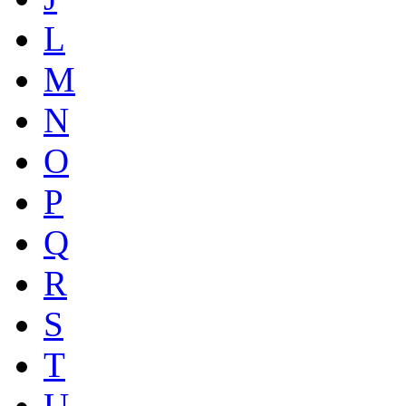
L
M
N
O
P
Q
R
S
T
U