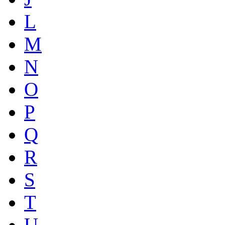
L
M
N
O
P
Q
R
S
T
U