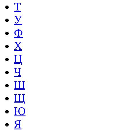
Т
У
Ф
Х
Ц
Ч
Ш
Щ
Ю
Я