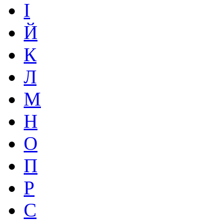
І
Й
К
Л
М
Н
О
П
Р
С