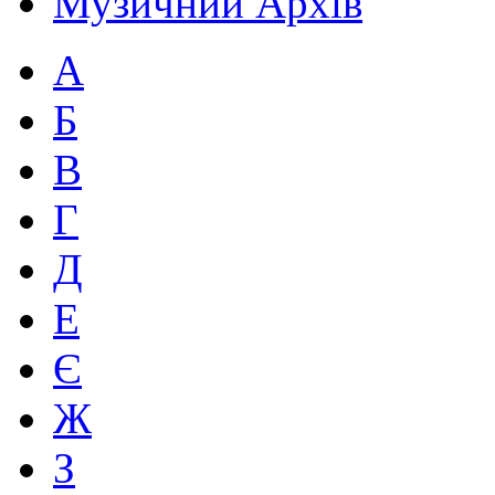
Музичний Архів
А
Б
В
Г
Д
Е
Є
Ж
З