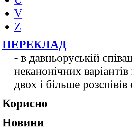
V
Z
ПЕРЕКЛАД
- в давньоруській співа
неканонічних варіантів 
двох і більше розспівів 
Корисно
Новини