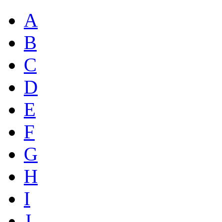
A
B
C
D
E
F
G
H
I
J