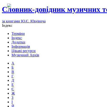
Словник-довідник музичних т
за книгами Ю.Є. Юцевича
Індекс
Терміни
Індекс
Додатки
Інформація
Цікаві ресурси
Музичний Архів
А
Б
В
Г
Д
Е
Є
Ж
З
І
Й