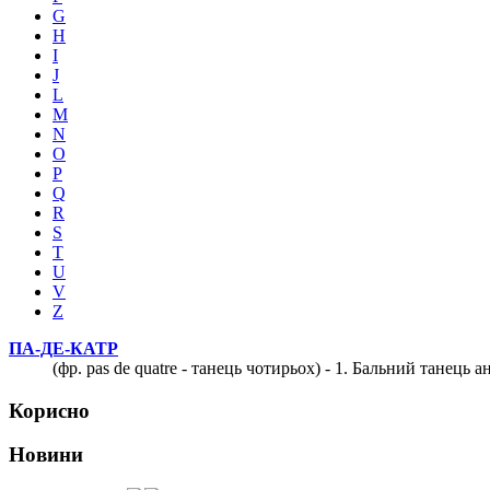
G
H
I
J
L
M
N
O
P
Q
R
S
T
U
V
Z
ПА-ДЕ-КАТР
(фр. pas de quatre - танець чотирьох) - 1. Бальний танець 
Корисно
Новини