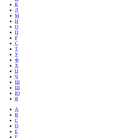
К
Л
М
Н
О
П
Р
С
Т
У
Ф
Х
Ц
Ч
Ш
Щ
Ю
Я
A
B
C
D
E
F