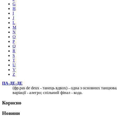
G
H
I
J
L
M
N
O
P
Q
R
S
T
U
V
Z
ПА-ДЕ-ДЕ
(фр.pas de deux - танець вдвох) - одна з основних танцюва
варіації - алегро; спільний фінал - кода.
Корисно
Новини