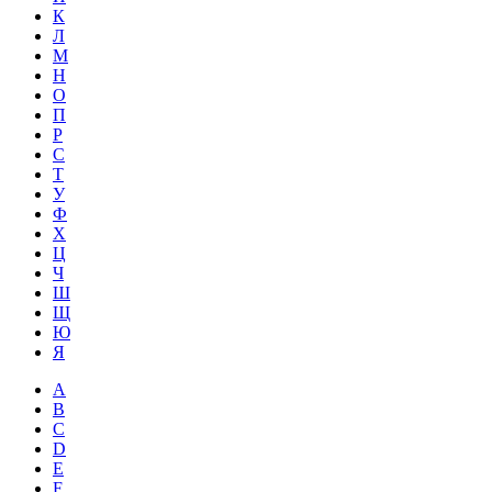
К
Л
М
Н
О
П
Р
С
Т
У
Ф
Х
Ц
Ч
Ш
Щ
Ю
Я
A
B
C
D
E
F