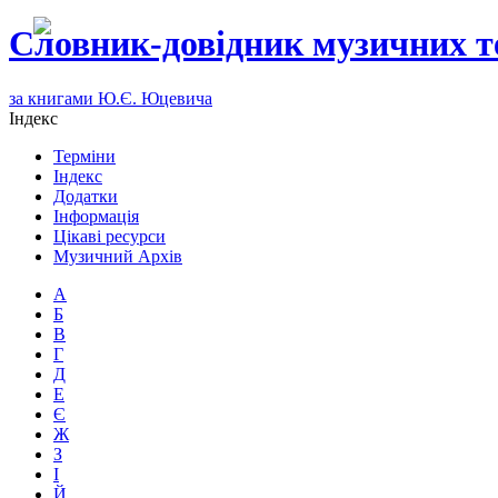
Словник-довідник музичних т
за книгами Ю.Є. Юцевича
Індекс
Терміни
Індекс
Додатки
Інформація
Цікаві ресурси
Музичний Архів
А
Б
В
Г
Д
Е
Є
Ж
З
І
Й