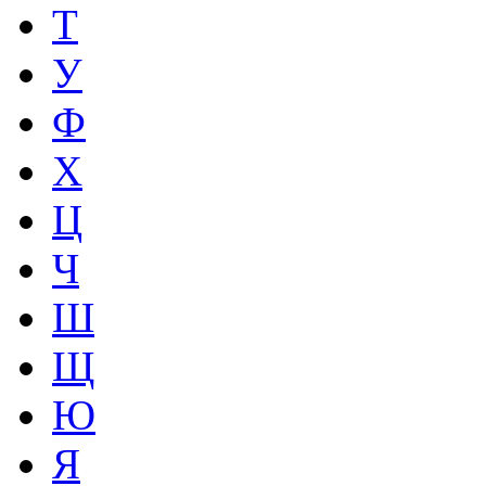
Т
У
Ф
Х
Ц
Ч
Ш
Щ
Ю
Я