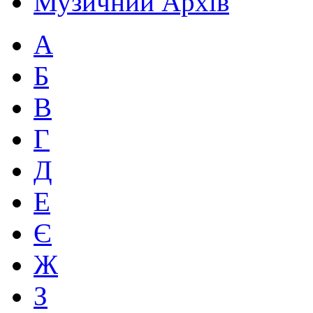
Музичний Архів
А
Б
В
Г
Д
Е
Є
Ж
З