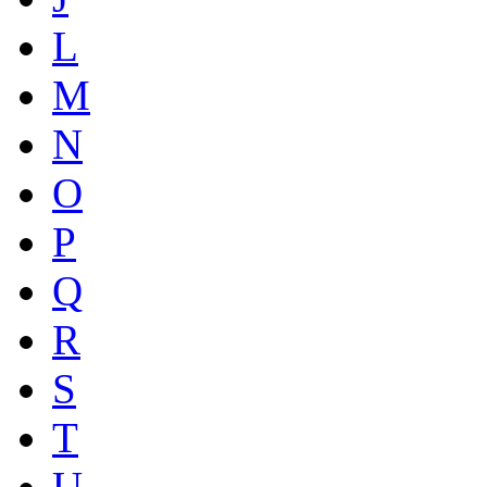
L
M
N
O
P
Q
R
S
T
U