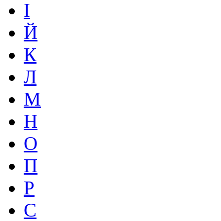
І
Й
К
Л
М
Н
О
П
Р
С