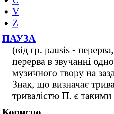
V
Z
ПАУЗА
(від гр. pausis - перерв
перерва в звучанні одног
музичного твору на зазд
Знак, що визначає трива
тривалістю П. є такими 
Корисно