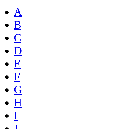
A
B
C
D
E
F
G
H
I
J