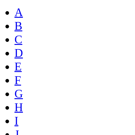
A
B
C
D
E
F
G
H
I
J