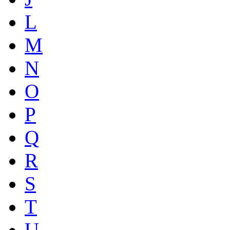
L
M
N
O
P
Q
R
S
T
U