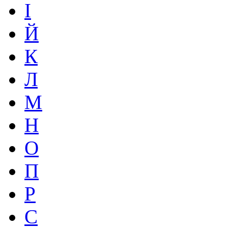
І
Й
К
Л
М
Н
О
П
Р
С