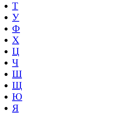
Т
У
Ф
Х
Ц
Ч
Ш
Щ
Ю
Я