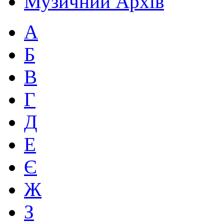
Музичний Архів
А
Б
В
Г
Д
Е
Є
Ж
З