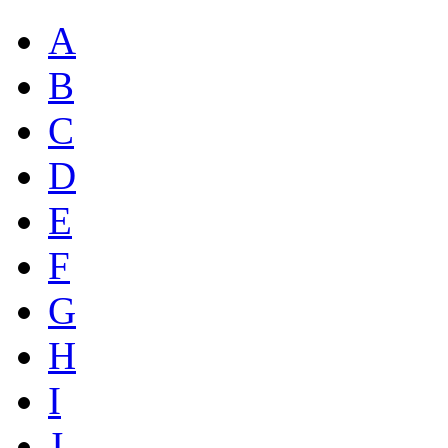
A
B
C
D
E
F
G
H
I
J