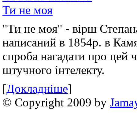
Ти не моя
"Ти не моя" - вірш Степан
написаний в 1854р. в Камя
спроба нагадати про цей 
штучного інтелекту.
[
Докладніше
]
© Copyright 2009 by
Jama