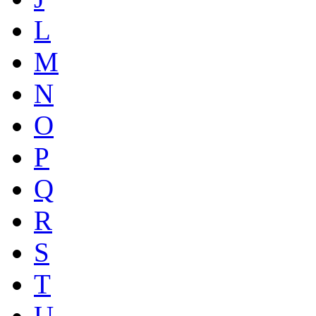
L
M
N
O
P
Q
R
S
T
U