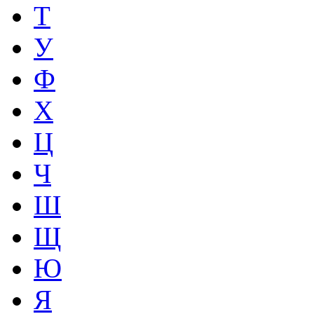
Т
У
Ф
Х
Ц
Ч
Ш
Щ
Ю
Я