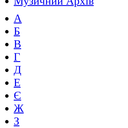
Музичний Архів
А
Б
В
Г
Д
Е
Є
Ж
З