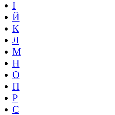
І
Й
К
Л
М
Н
О
П
Р
С