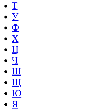
Т
У
Ф
Х
Ц
Ч
Ш
Щ
Ю
Я