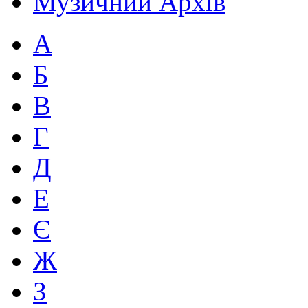
Музичний Архів
А
Б
В
Г
Д
Е
Є
Ж
З