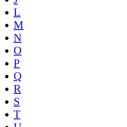
L
M
N
O
P
Q
R
S
T
U