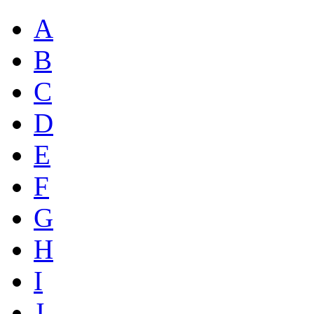
A
B
C
D
E
F
G
H
I
J