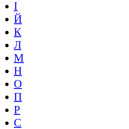
І
Й
К
Л
М
Н
О
П
Р
С