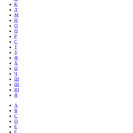
К
Л
М
Н
О
П
Р
С
Т
У
Ф
Х
Ц
Ч
Ш
Щ
Ю
Я
A
B
C
D
E
F