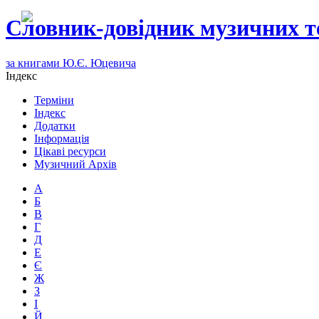
Словник-довідник музичних т
за книгами Ю.Є. Юцевича
Індекс
Терміни
Індекс
Додатки
Інформація
Цікаві ресурси
Музичний Архів
А
Б
В
Г
Д
Е
Є
Ж
З
І
Й