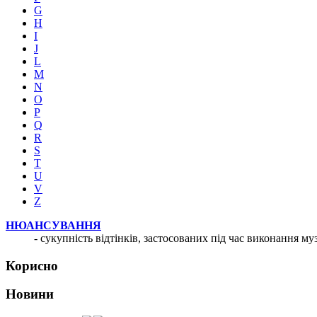
G
H
I
J
L
M
N
O
P
Q
R
S
T
U
V
Z
НЮАНСУВАННЯ
- сукупність відтінків, застосованих під час виконання 
Корисно
Новини