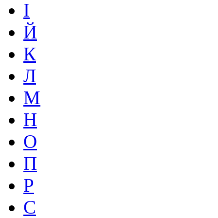
І
Й
К
Л
М
Н
О
П
Р
С