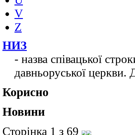
V
Z
НИЗ
- назва співацької стро
давньоруської церкви. 
Корисно
Новини
Сторінка 1 з 69