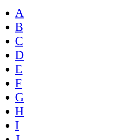
A
B
C
D
E
F
G
H
I
J