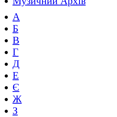
Музичний Архів
А
Б
В
Г
Д
Е
Є
Ж
З