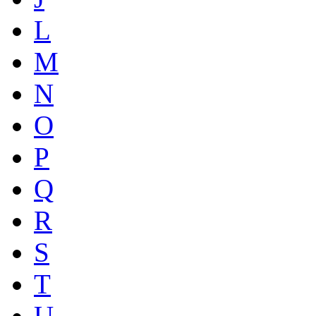
L
M
N
O
P
Q
R
S
T
U