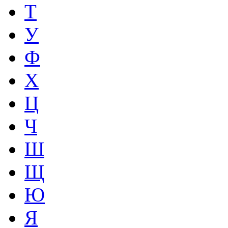
Т
У
Ф
Х
Ц
Ч
Ш
Щ
Ю
Я