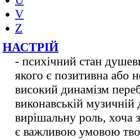
V
Z
НАСТРІЙ
- психічний стан душев
якого є позитивна або н
високий динамізм перебі
виконавській музичній 
вирішальну роль, хоча 
є важливою умовою твор