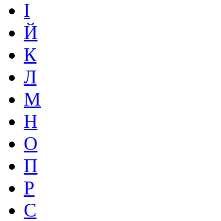
І
Й
К
Л
М
Н
О
П
Р
С