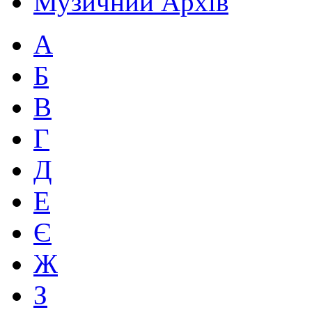
Музичний Архів
А
Б
В
Г
Д
Е
Є
Ж
З