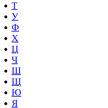
Т
У
Ф
Х
Ц
Ч
Ш
Щ
Ю
Я