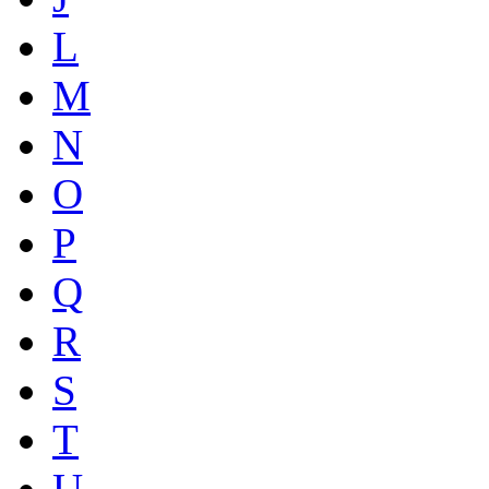
L
M
N
O
P
Q
R
S
T
U