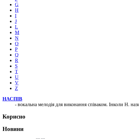
G
H
I
J
L
M
N
O
P
Q
R
S
T
U
V
Z
НАСПІВ
- вокальна мелодія для виконання співаком. Інколи Н. наз
Корисно
Новини