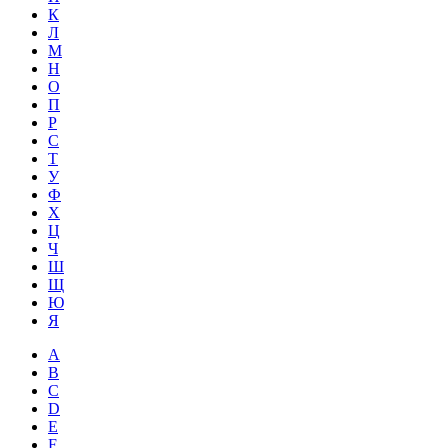
К
Л
М
Н
О
П
Р
С
Т
У
Ф
Х
Ц
Ч
Ш
Щ
Ю
Я
A
B
C
D
E
F