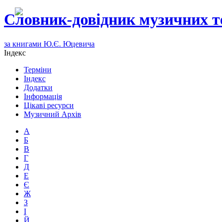
Словник-довідник музичних т
за книгами Ю.Є. Юцевича
Індекс
Терміни
Індекс
Додатки
Інформація
Цікаві ресурси
Музичний Архів
А
Б
В
Г
Д
Е
Є
Ж
З
І
Й