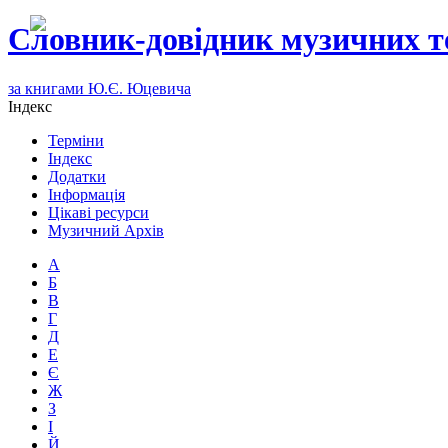
Словник-довідник музичних т
за книгами Ю.Є. Юцевича
Індекс
Терміни
Індекс
Додатки
Інформація
Цікаві ресурси
Музичний Архів
А
Б
В
Г
Д
Е
Є
Ж
З
І
Й