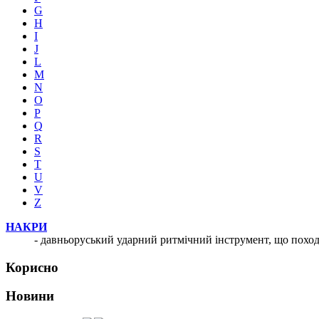
G
H
I
J
L
M
N
O
P
Q
R
S
T
U
V
Z
НАКРИ
- давньоруський ударний ритмічний інструмент, що походи
Корисно
Новини