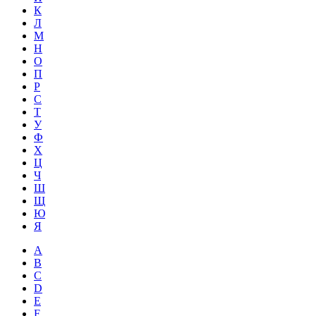
К
Л
М
Н
О
П
Р
С
Т
У
Ф
Х
Ц
Ч
Ш
Щ
Ю
Я
A
B
C
D
E
F