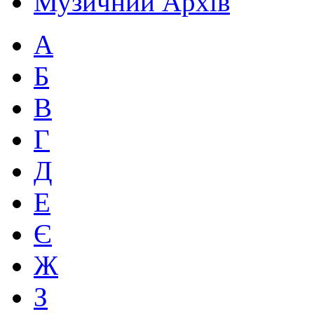
Музичний Архів
А
Б
В
Г
Д
Е
Є
Ж
З