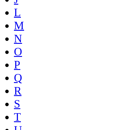
L
M
N
O
P
Q
R
S
T
U