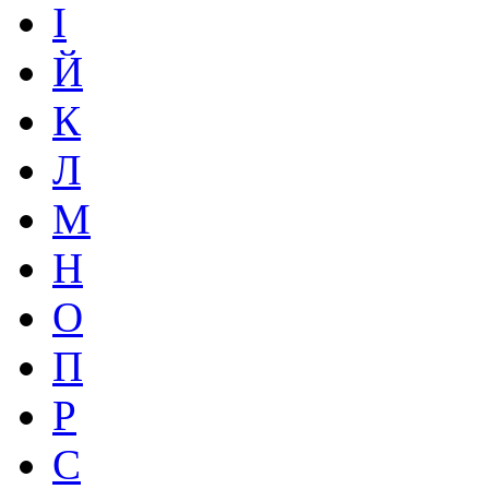
І
Й
К
Л
М
Н
О
П
Р
С