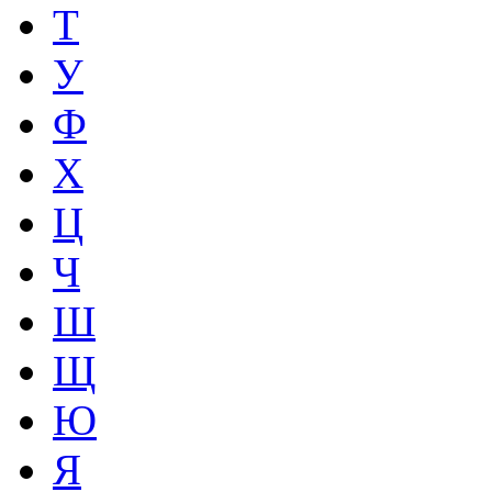
Т
У
Ф
Х
Ц
Ч
Ш
Щ
Ю
Я