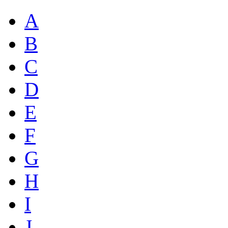
A
B
C
D
E
F
G
H
I
J