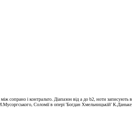
ій між сопрано і контральто. Діапазон від а до b2, ноти записуют
.Мусоргського, Соломії в опері 'Богдан Хмельницькій' К.Данькев