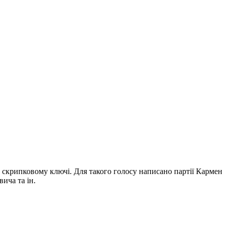
ь в скрипковому ключі. Для такого голосу написано партії Кармен
ича та ін.