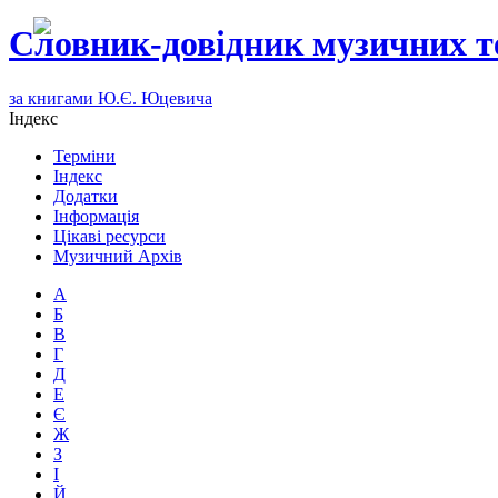
Словник-довідник музичних т
за книгами Ю.Є. Юцевича
Індекс
Терміни
Індекс
Додатки
Інформація
Цікаві ресурси
Музичний Архів
А
Б
В
Г
Д
Е
Є
Ж
З
І
Й