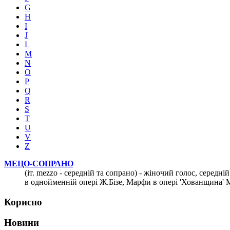
G
H
I
J
L
M
N
O
P
Q
R
S
T
U
V
Z
МЕЦО-СОПРАНО
(іт. mezzo - середній та сопрано) - жіночий голос, середн
в однойменній опері Ж.Бізе, Марфи в опері 'Хованщина' М
Корисно
Новини