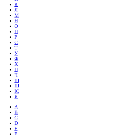
К
Л
М
Н
О
П
Р
С
Т
У
Ф
Х
Ц
Ч
Ш
Щ
Ю
Я
A
B
C
D
E
F