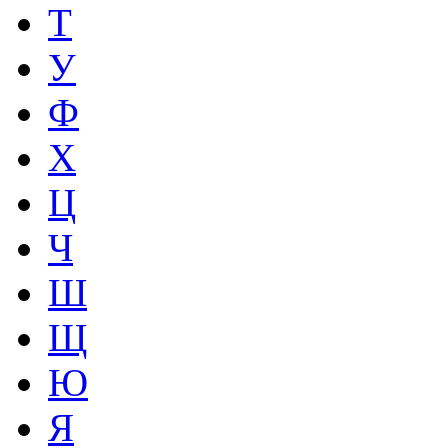
Т
У
Ф
Х
Ц
Ч
Ш
Щ
Ю
Я