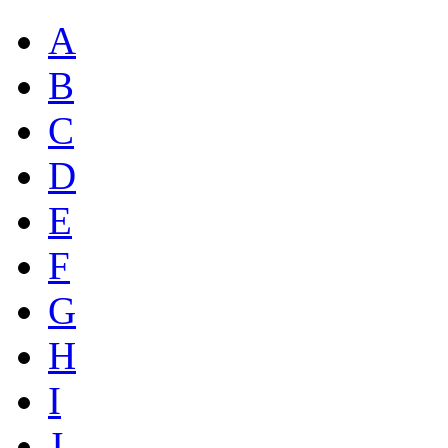
A
B
C
D
E
F
G
H
I
J