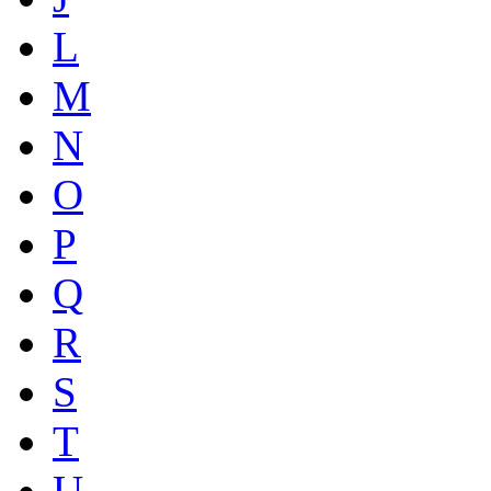
L
M
N
O
P
Q
R
S
T
U