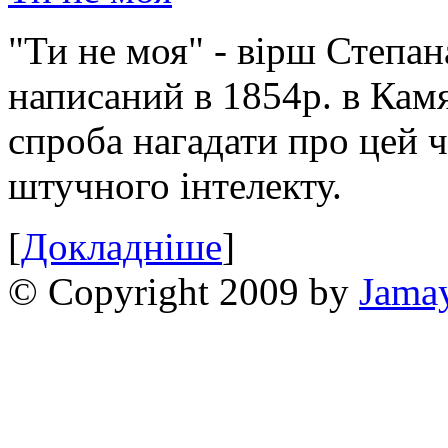
"Ти не моя" - вірш Степан
написаний в 1854р. в Камя
спроба нагадати про цей 
штучного інтелекту.
[
Докладніше
]
© Copyright 2009 by
Jama