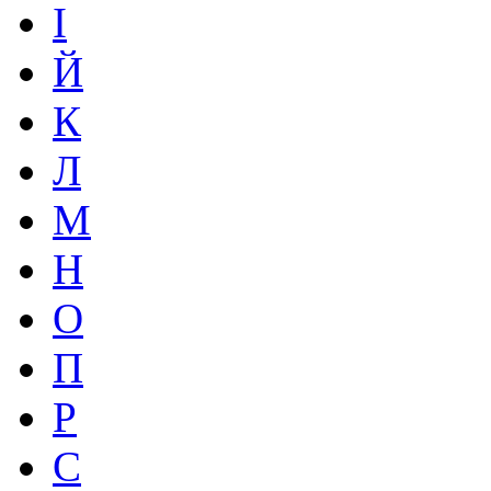
І
Й
К
Л
М
Н
О
П
Р
С