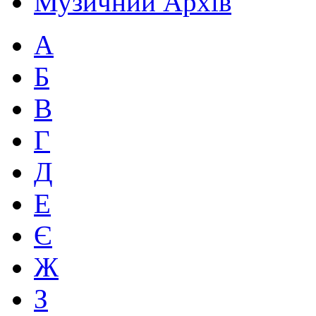
Музичний Архів
А
Б
В
Г
Д
Е
Є
Ж
З