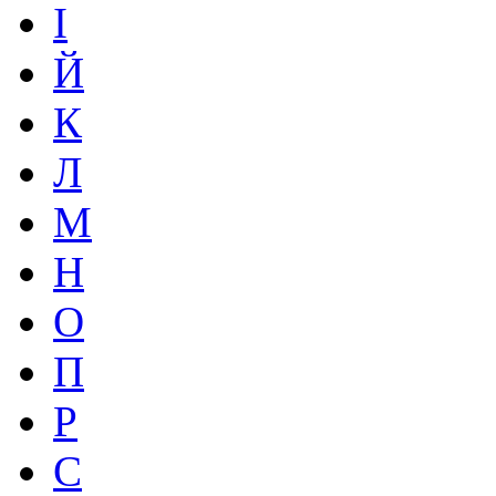
І
Й
К
Л
М
Н
О
П
Р
С