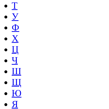
Т
У
Ф
Х
Ц
Ч
Ш
Щ
Ю
Я