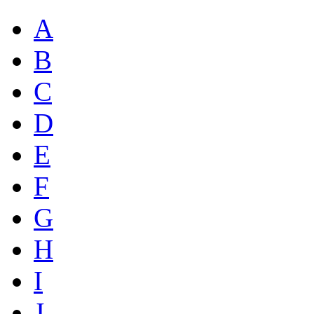
A
B
C
D
E
F
G
H
I
J