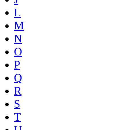
L
M
N
O
P
Q
R
S
T
U