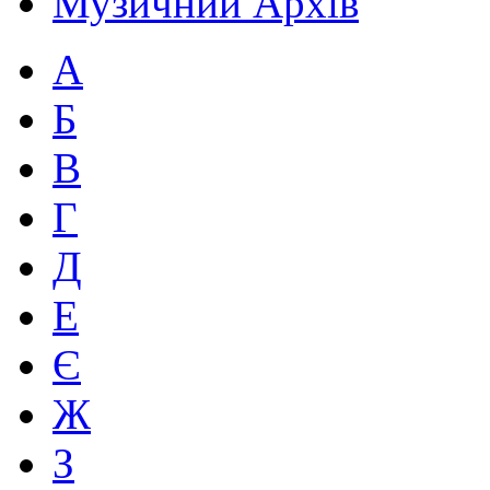
Музичний Архів
А
Б
В
Г
Д
Е
Є
Ж
З