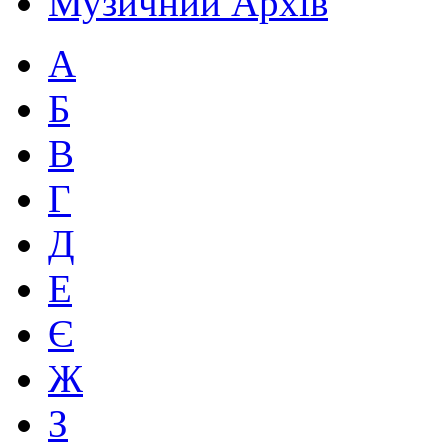
Музичний Архів
А
Б
В
Г
Д
Е
Є
Ж
З