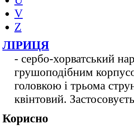
V
Z
ЛІРИЦЯ
- сербо-хорватський на
грушоподібним корпус
головкою і трьома струн
квінтовий. Застосовуєть
Корисно