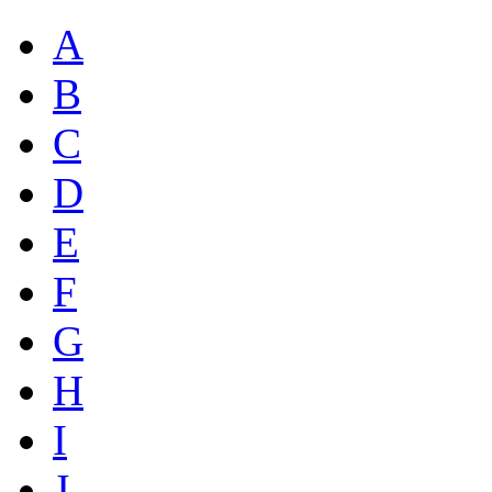
A
B
C
D
E
F
G
H
I
J