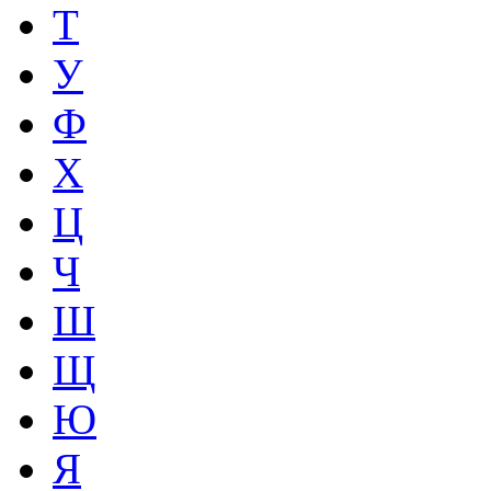
Т
У
Ф
Х
Ц
Ч
Ш
Щ
Ю
Я