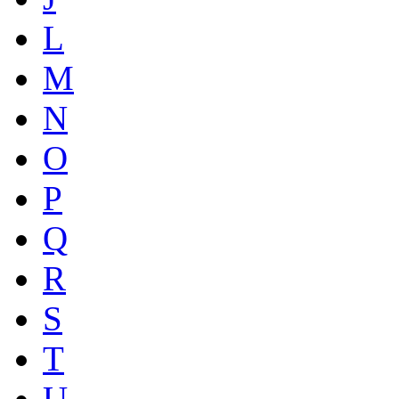
L
M
N
O
P
Q
R
S
T
U