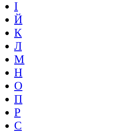
І
Й
К
Л
М
Н
О
П
Р
С