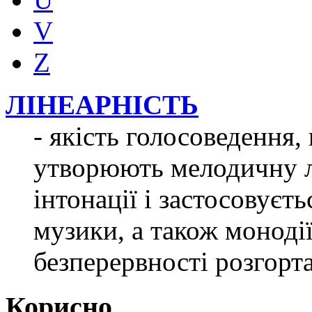
V
Z
ЛІНЕАРНІСТЬ
- якість голосоведення, 
утворюють мелодичну лі
інтонації і застосовуєт
музики, а також монодії
безперервності розгорт
Корисно