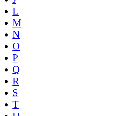
L
M
N
O
P
Q
R
S
T
U