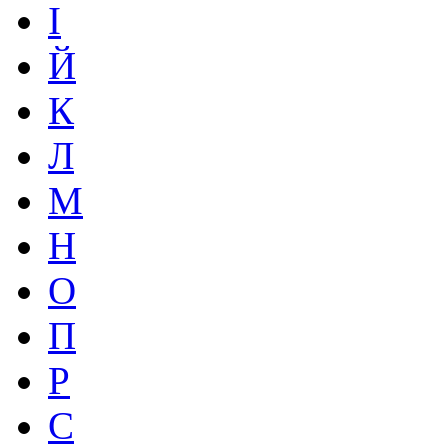
І
Й
К
Л
М
Н
О
П
Р
С