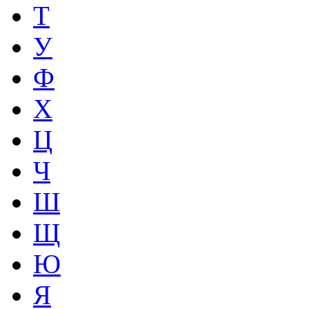
Т
У
Ф
Х
Ц
Ч
Ш
Щ
Ю
Я