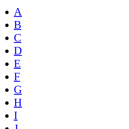
A
B
C
D
E
F
G
H
I
J