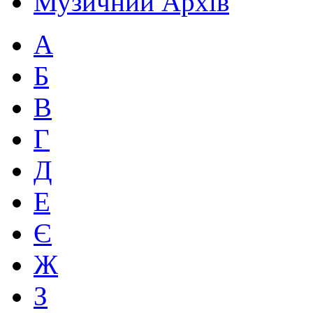
Музичний Архів
А
Б
В
Г
Д
Е
Є
Ж
З