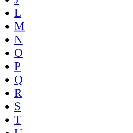
L
M
N
O
P
Q
R
S
T
U