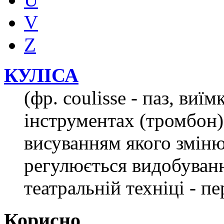
V
Z
КУЛІСА
(фр. coulisse - паз, виї
інструментах (тромбон) 
висуванням якого зміню
регулюється видобування
театральній техніці - пе
Корисно