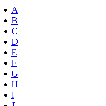
A
B
C
D
E
F
G
H
I
J