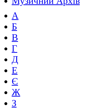
Музичний Архів
А
Б
В
Г
Д
Е
Є
Ж
З