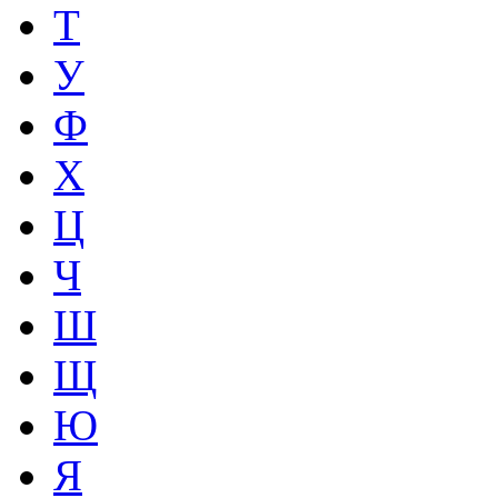
Т
У
Ф
Х
Ц
Ч
Ш
Щ
Ю
Я