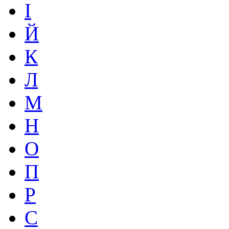
І
Й
К
Л
М
Н
О
П
Р
С