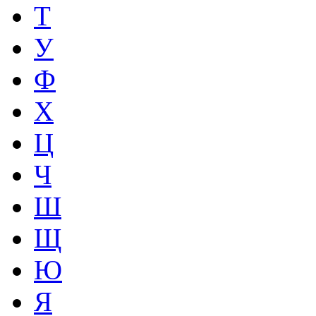
Т
У
Ф
Х
Ц
Ч
Ш
Щ
Ю
Я