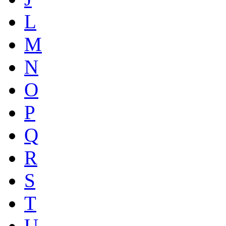
L
M
N
O
P
Q
R
S
T
U