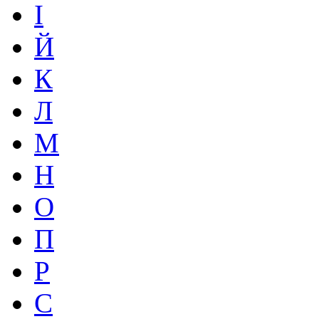
І
Й
К
Л
М
Н
О
П
Р
С