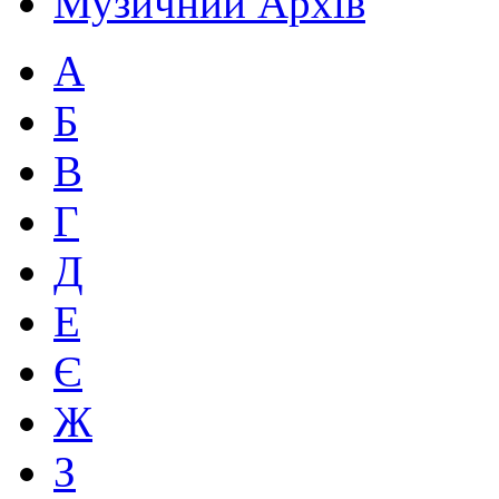
Музичний Архів
А
Б
В
Г
Д
Е
Є
Ж
З