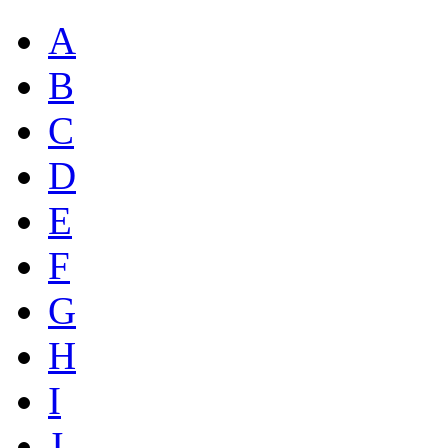
A
B
C
D
E
F
G
H
I
J